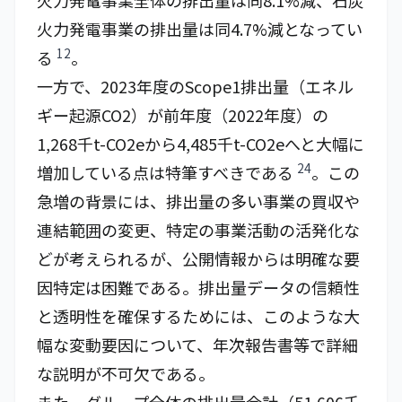
火力発電事業全体の排出量は同8.1%減、石炭
火力発電事業の排出量は同4.7%減となってい
12
る
。
一方で、2023年度のScope1排出量（エネル
ギー起源CO2）が前年度（2022年度）の
1,268千t-CO2eから4,485千t-CO2eへと大幅に
24
増加している点は特筆すべきである
。この
急増の背景には、排出量の多い事業の買収や
連結範囲の変更、特定の事業活動の活発化な
どが考えられるが、公開情報からは明確な要
因特定は困難である。排出量データの信頼性
と透明性を確保するためには、このような大
幅な変動要因について、年次報告書等で詳細
な説明が不可欠である。