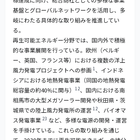
標達成に向け、総合商社としての多様な事業
基盤とグローバルネットワークを活用し、多
岐にわたる具体的な取り組みを推進してい
る。
再生可能エネルギー分野では、国内外で積極
的な事業展開を行っている。欧州（ベルギ
ー、英国、フランス等）における複数の洋上
1
風力発電プロジェクトへの参画
、インドネ
シアにおける地熱発電事業（同国の地熱発電
12
総容量の約40%に関与）
、国内における南
相馬市の大型メガソーラー開発や秋田県・茨
12
城県での陸上風力発電所の運営
、バイオマ
23
ス発電事業
など、多様な電源の開発・運営
を手掛けている。これらの取り組みを通じ