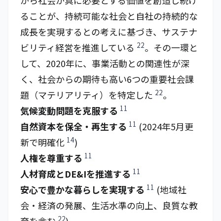
がら社会が真に必要とする価値を創造し続け
ることが、持続可能な社会と自社の持続的な
成長を実現するとの考えに基づき、サステナ
22
ビリティ経営を推進している
。その一環と
して、2020年に、事業活動との関連性が深
く、社会からの期待も高い6つの重要社会課
22
題（マテリアリティ）を特定した
。
11
気候変動問題を克服する
11
自然資本を保全・再生する
(2024年5月更
14
新で明確化
)
11
人権を尊重する
11
人材育成とDE&Iを推進する
11
安心で豊かな暮らしを実現する
(地域社
会・経済の発展、生活水準の向上、良質な教
22