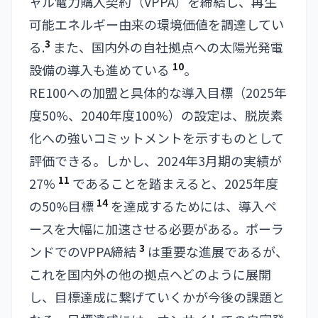
ャル電力購入契約（VPPA）を締結し、再生
可能エネルギー由来の環境価値を調達してい
3
る.
また、国内外の自社拠点への太陽光発電
10
設備の導入も進めている
。
RE100への加盟と具体的な導入目標（2025年
度50%、2040年度100%）の設定は、脱炭素
化への強いコミットメントを示すものとして
評価できる。しかし、2024年3月期の実績が
11
27%
であることを踏まえると、2025年度
14
の50%目標
を達成するためには、導入ペ
ースを大幅に加速させる必要がある。ポーラ
3
ンドでのVPPA締結
は重要な進展であるが、
これを国内外の他の拠点へどのように展開
し、目標達成に繋げていくかが今後の課題と