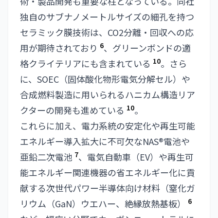
術・製品開発も重要な柱となっている。同社
独自のサブナノメートルサイズの細孔を持つ
セラミック膜技術は、CO2分離・回収への応
6
用が期待されており
、グリーンボンドの適
10
格クライテリアにも含まれている
。さら
に、SOEC（固体酸化物形電気分解セル）や
合成燃料製造に用いられるハニカム構造リア
10
クターの開発も進めている
。
これらに加え、電力系統の安定化や再生可能
エネルギー導入拡大に不可欠なNAS®電池や
7
亜鉛二次電池
、電気自動車（EV）や再生可
能エネルギー関連機器の省エネルギー化に貢
献する次世代パワー半導体向け材料（窒化ガ
6
リウム（GaN）ウエハー、絶縁放熱基板）