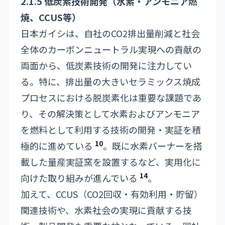
2.1.5 低炭素技術開発（水素・アンモニア燃
焼、CCUS等）
日本ガイシは、自社のCO2排出量削減と社会
全体のカーボンニュートラル実現への貢献の
両面から、低炭素技術の開発に注力してい
る。特に、排出量の大きいセラミックス焼成
プロセスにおける脱炭素化は重要な課題であ
り、その解決策として水素およびアンモニア
を燃料として利用する技術の開発・実証を積
10
極的に進めている
。既に水素バーナーを搭
載した量産実証窯を設置するなど、実用化に
14
向けた取り組みが進んでいる
。
加えて、CCUS（CO2回収・有効利用・貯留）
関連技術や、水素社会の実現に貢献する技