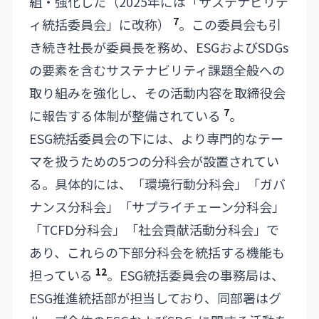
組・強化した（2025年には「サステナビリテ
7
ィ統括委員会」に改称）
。この委員会も引
き続き社長が委員長を務め、ESGおよびSDGs
の要素を含むサステナビリティ課題全般への
取り組みを強化し、その活動内容を取締役会
7
に報告する体制が整備されている
。
ESG統括委員会の下には、より専門的なテー
マを扱うための5つの分科会が設置されてい
る。具体的には、「環境行動分科会」「ガバ
ナンス分科会」「サプライチェーン分科会」
「TCFD分科会」「社会貢献活動分科会」で
あり、これらの下部分科会を統括する機能も
12
担っている
。ESG統括委員会の事務局は、
ESG推進統括部が担当しており、同部署はグ