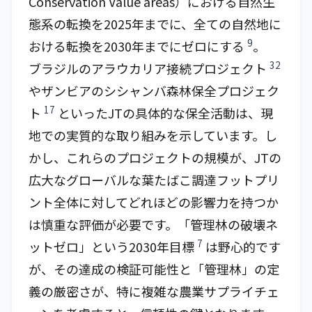
Conservation Value areas）における自然生
態系の転換を2025年までに、全ての自然地に
9
おける転換を2030年までにゼロにする
。
32
ブラジルのアラウカリア接続プロジェクト
やザンビアのシシャンバ森林保全プロジェク
17
ト
といったJTの具体的な保全活動は、現
地での実質的な取り組みを示しています。し
かし、これらのプロジェクトの規模が、JTの
広大なグローバルな葉たばこ調達フットプリ
ント全体に対してどれほどの影響力を持つか
は慎重な評価が必要です。「管理林の破壊ネ
7
ットゼロ」という2030年目標
は野心的です
が、その達成の検証可能性と「管理林」の定
義の厳密さが、特に複雑な農業サプライチェ