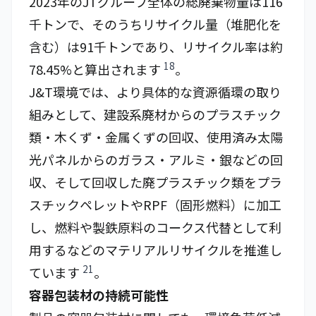
2023年のJTグループ全体の総廃棄物量は116
千トンで、そのうちリサイクル量（堆肥化を
含む）は91千トンであり、リサイクル率は約
18
78.45%と算出されます
。
J&T環境では、より具体的な資源循環の取り
組みとして、建設系廃材からのプラスチック
類・木くず・金属くずの回収、使用済み太陽
光パネルからのガラス・アルミ・銀などの回
収、そして回収した廃プラスチック類をプラ
スチックペレットやRPF（固形燃料）に加工
し、燃料や製鉄原料のコークス代替として利
用するなどのマテリアルリサイクルを推進し
21
ています
。
容器包装材の持続可能性