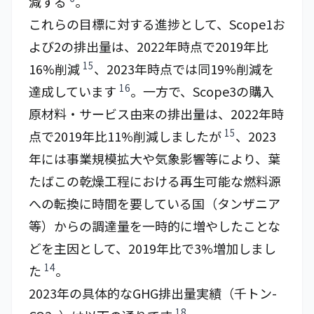
減する
。
これらの目標に対する進捗として、Scope1お
よび2の排出量は、2022年時点で2019年比
15
16%削減
、2023年時点では同19%削減を
16
達成しています
。一方で、Scope3の購入
原材料・サービス由来の排出量は、2022年時
15
点で2019年比11%削減しましたが
、2023
年には事業規模拡大や気象影響等により、葉
たばこの乾燥工程における再生可能な燃料源
への転換に時間を要している国（タンザニア
等）からの調達量を一時的に増やしたことな
どを主因として、2019年比で3%増加しまし
14
た
。
2023年の具体的なGHG排出量実績（千トン-
18