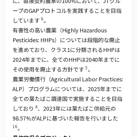
に、直接契約農家の100%において、JTグル
ープのGAPプロトコルを実践することを目指
6
しています
。
有害性の高い農薬（Highly Hazardous
Pesticides: HHPs）については段階的な廃止
を進めており、クラス1に分類されるHHPは
2024年までに、全てのHHPは2040年までに
5
その使用を廃止する方針です
。
農業労働慣行（Agricultural Labor Practices:
ALP）プログラムについては、2025年までに
全ての葉たばこ調達国で実施することを目指
4
しており
、2023年には葉たばこ供給元の
98.57%がALPに基づいた報告を行いました
16
。