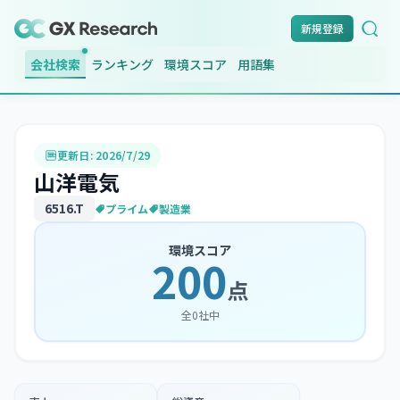
新規登録
会社検索
ランキング
環境スコア
用語集
更新日:
2026/7/29
山洋電気
6516
.T
プライム
製造業
環境スコア
200
点
全
0
社中