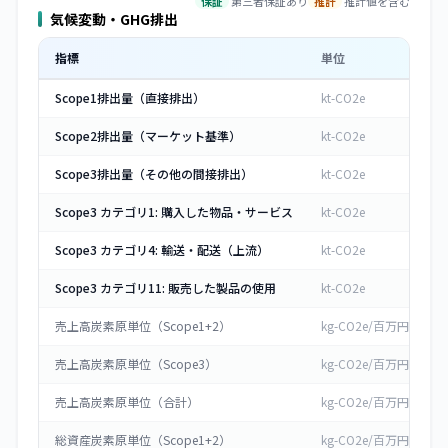
保証
第三者保証あり
推計
推計値を含む
気候変動・GHG排出
指標
単位
Scope1排出量（直接排出）
kt-CO2e
Scope2排出量（マーケット基準）
kt-CO2e
Scope3排出量（その他の間接排出）
kt-CO2e
Scope3 カテゴリ1: 購入した物品・サービス
kt-CO2e
Scope3 カテゴリ4: 輸送・配送（上流）
kt-CO2e
Scope3 カテゴリ11: 販売した製品の使用
kt-CO2e
売上高炭素原単位（Scope1+2）
kg-CO2e/百万円
売上高炭素原単位（Scope3）
kg-CO2e/百万円
4
売上高炭素原単位（合計）
kg-CO2e/百万円
総資産炭素原単位（Scope1+2）
kg-CO2e/百万円