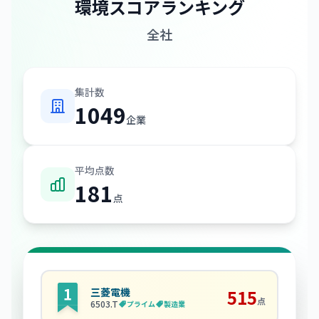
環境スコアランキング
全社
集計数
1049
企業
平均点数
181
点
三菱電機
515
点
6503
.T
プライム
製造業