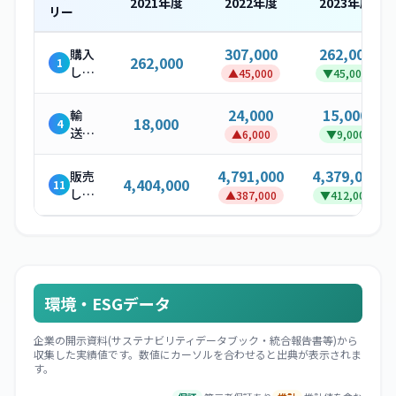
2021
年度
2022
年度
2023
年度
リー
307,000
262,000
購入
262,000
1
した
▲
45,000
▼
45,000
製
品・
24,000
15,000
輸
18,000
4
サー
送・
▲
6,000
▼
9,000
ビス
配送
（上
4,791,000
4,379,000
販売
4,404,000
11
流）
した
▲
387,000
▼
412,000
製品
の使
用
環境・ESGデータ
企業の開示資料(サステナビリティデータブック・統合報告書等)から
収集した実績値です。数値にカーソルを合わせると出典が表示されま
す。