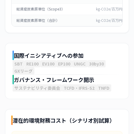
総資産炭素原単位（Scope3）
kg-CO2e/百万円
3
総資産炭素原単位（合計）
kg-CO2e/百万円
国際イニシアティブへの参加
SBT
RE100
EV100
EP100
UNGC
30by30
GXリーグ
ガバナンス・フレームワーク開示
サステナビリティ委員会
TCFD・IFRS-S2
TNFD
潜在的環境財務コスト（シナリオ別試算）