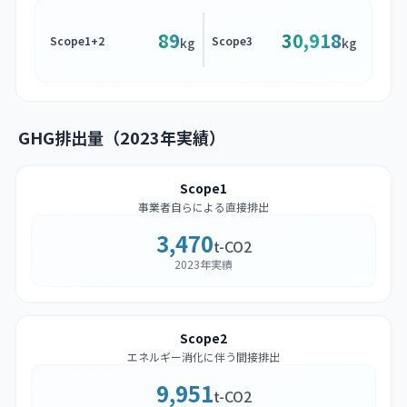
89
30,918
Scope1+2
Scope3
kg
kg
GHG排出量（2023年実績）
Scope1
事業者自らによる直接排出
3,470
t-CO2
2023年実績
Scope2
エネルギー消化に伴う間接排出
9,951
t-CO2