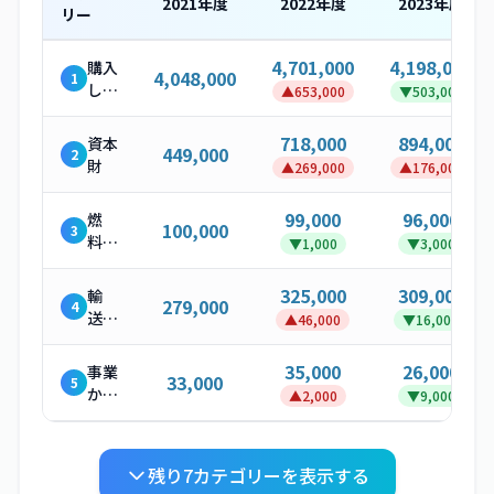
2021
年度
2022
年度
2023
年度
リー
4,701,000
4,198,000
購入
4,048,000
1
した
▲
653,000
▼
503,000
製
品・
718,000
894,000
資本
449,000
2
サー
財
▲
269,000
▲
176,000
ビス
99,000
96,000
燃
100,000
3
料・
▼
1,000
▼
3,000
エネ
ルギ
325,000
309,000
輸
279,000
4
ー関
送・
▲
46,000
▼
16,000
連活
配送
動
（上
35,000
26,000
事業
33,000
5
流）
から
▲
2,000
▼
9,000
発生
する
廃棄
残り
7
カテゴリーを表示する
物