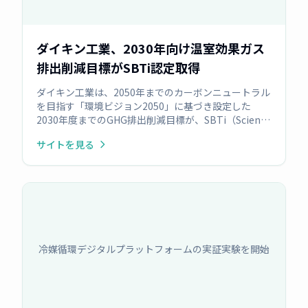
ダイキン工業、2030年向け温室効果ガス
排出削減目標がSBTi認定取得
ダイキン工業は、2050年までのカーボンニュートラル
を目指す「環境ビジョン2050」に基づき設定した
2030年度までのGHG排出削減目標が、SBTi（Science
Based Targets initiative）より認定を取得したと発
サイトを見る
表。Scope1+2で46.2%削減（2019年度比）、
Scope3（製品使用・廃棄）で営業利益あたり55%削
減（同）を目指す。
冷媒循環デジタルプラットフォームの実証実験を開始