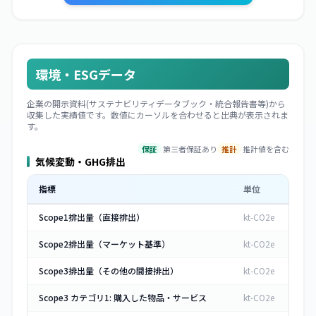
環境・ESGデータ
企業の開示資料(サステナビリティデータブック・統合報告書等)から
収集した実績値です。数値にカーソルを合わせると出典が表示されま
す。
保証
第三者保証あり
推計
推計値を含む
気候変動・GHG排出
指標
単位
Scope1排出量（直接排出）
kt-CO2e
Scope2排出量（マーケット基準）
kt-CO2e
Scope3排出量（その他の間接排出）
kt-CO2e
Scope3 カテゴリ1: 購入した物品・サービス
kt-CO2e