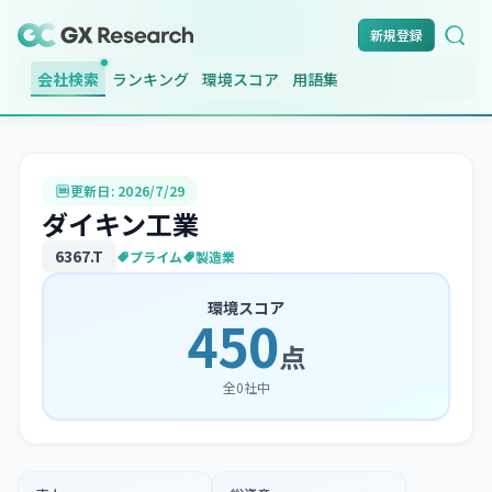
新規登録
会社検索
ランキング
環境スコア
用語集
更新日:
2026/7/29
ダイキン工業
6367
.T
プライム
製造業
環境スコア
450
点
全
0
社中