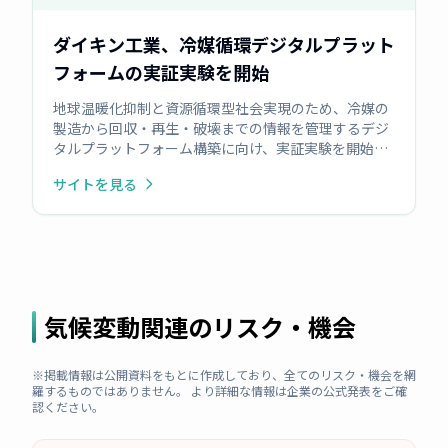
ダイキン工業、冷媒循環デジタルプラット
フォームの実証実験を開始
地球温暖化抑制と資源循環型社会実現のため、冷媒の
製造から回収・再生・破壊までの情報を管理するデジ
タルプラットフォーム構築に向け、実証実験を開始。
IBMのブロックチェーン技術を活用し、冷媒の量・来
サイトを見る
歴・品質の透明性を確保し、再生冷媒の市場流通促進
を目指す。ステークホルダー連携で社会実装を図る。
気候変動関連のリスク・機会
※掲載情報は公開資料をもとに作成しており、全てのリスク・機会を網
羅するものではありません。 より詳細な情報は企業の公式発表をご確
認ください。