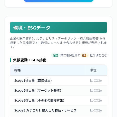
環境・ESGデータ
企業の開示資料(サステナビリティデータブック・統合報告書等)から
収集した実績値です。数値にカーソルを合わせると出典が表示されま
す。
保証
第三者保証あり
推計
推計値を含む
気候変動・GHG排出
指標
単位
Scope1排出量（直接排出）
kt-CO2e
Scope2排出量（マーケット基準）
kt-CO2e
Scope3排出量（その他の間接排出）
kt-CO2e
Scope3 カテゴリ1: 購入した物品・サービス
kt-CO2e