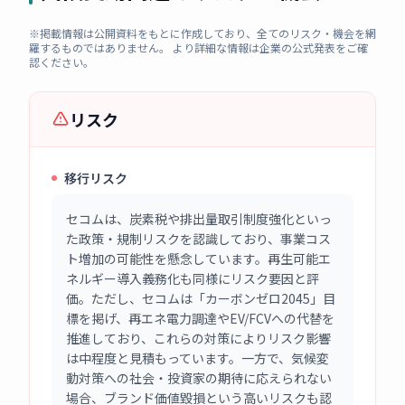
※掲載情報は公開資料をもとに作成しており、全てのリスク・機会を網
羅するものではありません。 より詳細な情報は企業の公式発表をご確
認ください。
リスク
移行リスク
セコムは、炭素税や排出量取引制度強化といっ
た政策・規制リスクを認識しており、事業コス
ト増加の可能性を懸念しています。再生可能エ
ネルギー導入義務化も同様にリスク要因と評
価。ただし、セコムは「カーボンゼロ2045」目
標を掲げ、再エネ電力調達やEV/FCVへの代替を
推進しており、これらの対策によりリスク影響
は中程度と見積もっています。一方で、気候変
動対策への社会・投資家の期待に応えられない
場合、ブランド価値毀損という高いリスクも認