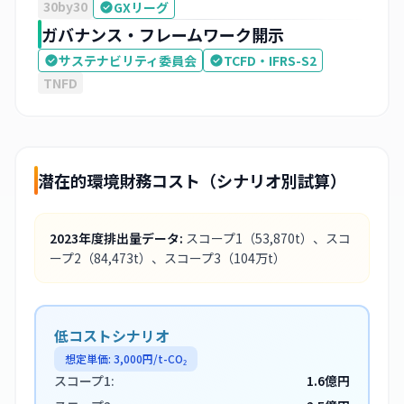
30by30
GXリーグ
ガバナンス・フレームワーク開示
サステナビリティ委員会
TCFD・IFRS-S2
TNFD
潜在的環境財務コスト（シナリオ別試算）
2023
年度排出量データ:
スコープ1
（53,870t）
、スコ
ープ2
（84,473t）
、スコープ3
（104万t）
低コストシナリオ
想定単価:
3,000
円/t-CO₂
スコープ1:
1.6億円