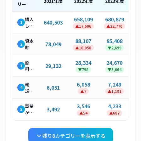
2021
年度
2022
年度
2023
年度
リー
658,109
680,879
購入
640,503
1
した
▲
17,606
▲
22,770
製
品・
88,107
85,408
資本
78,049
2
サー
財
▲
10,058
▼
2,699
ビス
28,334
24,670
燃
29,132
3
料・
▼
798
▼
3,664
エネ
ルギ
6,058
7,249
輸
6,051
4
ー関
送・
▲
7
▲
1,191
連活
配送
動
（上
3,546
4,233
事業
3,492
5
流）
から
▲
54
▲
687
発生
する
廃棄
残り
8
カテゴリーを表示する
物