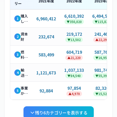
2021
年度
2022
年度
2023
年度
リー
6,610,392
6,494,563
購入
6,960,412
1
した
▼
350,020
▼
115,829
製
品・
219,172
241,466
資本
232,674
2
サー
財
▼
13,502
▲
22,294
ビス
604,719
587,760
燃
583,499
3
料・
▲
21,220
▼
16,959
エネ
ルギ
1,037,133
981,743
輸
1,121,673
4
ー関
送・
▼
84,540
▼
55,390
連活
配送
動
（上
97,854
82,326
事業
92,884
5
流）
から
▲
4,970
▼
15,528
発生
する
廃棄
残り
6
カテゴリーを表示する
物