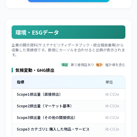
環境・ESGデータ
企業の開示資料(サステナビリティデータブック・統合報告書等)から
収集した実績値です。数値にカーソルを合わせると出典が表示されま
す。
保証
第三者保証あり
推計
推計値を含む
気候変動・GHG排出
指標
単位
Scope1排出量（直接排出）
kt-CO2e
Scope2排出量（マーケット基準）
kt-CO2e
Scope3排出量（その他の間接排出）
kt-CO2e
Scope3 カテゴリ1: 購入した物品・サービス
kt-CO2e