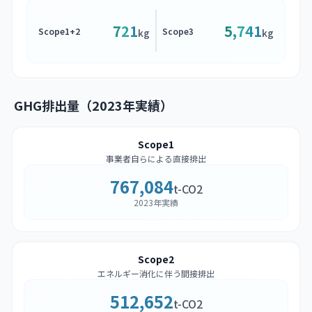
721
5,741
Scope1+2
Scope3
kg
kg
GHG排出量（2023年実績）
Scope1
事業者自らによる直接排出
767,084
t-CO2
2023年実績
Scope2
エネルギー消化に伴う間接排出
512,652
t-CO2