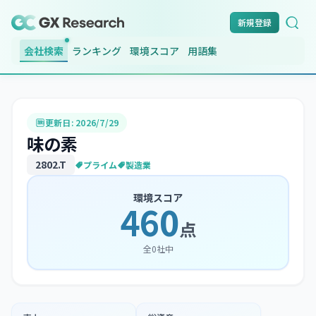
新規登録
会社検索
ランキング
環境スコア
用語集
更新日:
2026/7/29
味の素
2802
.T
プライム
製造業
環境スコア
460
点
全
0
社中