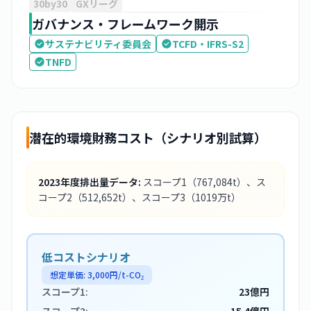
30by30
GXリーグ
ガバナンス・フレームワーク開示
サステナビリティ委員会
TCFD・IFRS-S2
TNFD
潜在的環境財務コスト（シナリオ別試算）
2023
年度排出量データ:
スコープ1
（767,084t）
、ス
コープ2
（512,652t）
、スコープ3
（1019万t）
低コストシナリオ
想定単価:
3,000
円/t-CO₂
スコープ1:
23億円