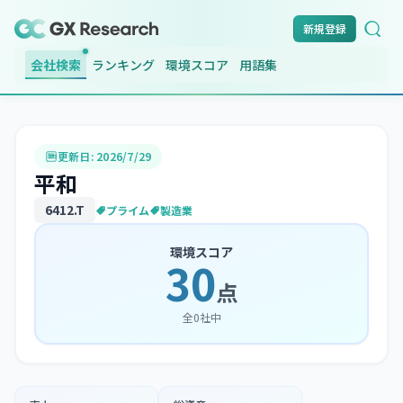
新規登録
会社検索
ランキング
環境スコア
用語集
更新日:
2026/7/29
平和
6412
.T
プライム
製造業
環境スコア
30
点
全
0
社中