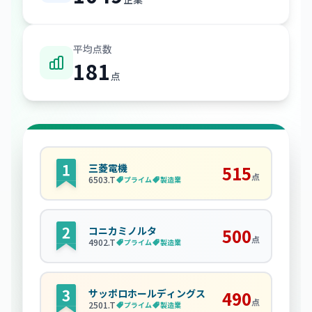
平均点数
181
点
三菱電機
515
点
6503
.T
プライム
製造業
コニカミノルタ
500
点
4902
.T
プライム
製造業
サッポロホールディングス
490
点
2501
.T
プライム
製造業