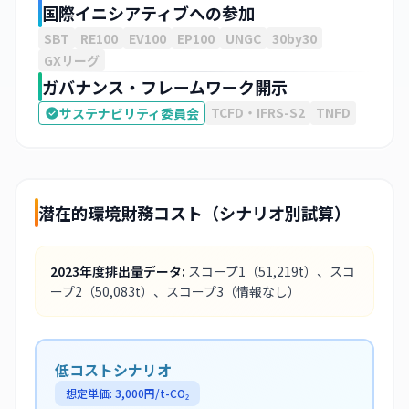
国際イニシアティブへの参加
SBT
RE100
EV100
EP100
UNGC
30by30
GXリーグ
ガバナンス・フレームワーク開示
TCFD・IFRS-S2
TNFD
サステナビリティ委員会
潜在的環境財務コスト（シナリオ別試算）
2023
年度排出量データ:
スコープ1
（51,219t）
、スコ
ープ2
（50,083t）
、スコープ3
（情報なし）
低コストシナリオ
想定単価:
3,000
円/t-CO₂