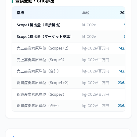
気候変動・GHG排出
指標
単位
2023
年度
Scope1排出量（直接排出）
kt-CO2e
51.2
▲
Scope2排出量（マーケット基準）
kt-CO2e
50.1
▲
売上高炭素原単位（Scope1+2）
kg-CO2e/百万円
742.787
▲
売上高炭素原単位（Scope3）
kg-CO2e/百万円
0
売上高炭素原単位（合計）
kg-CO2e/百万円
742.787
▲
総資産炭素原単位（Scope1+2）
kg-CO2e/百万円
236.671
▲
総資産炭素原単位（Scope3）
kg-CO2e/百万円
0
総資産炭素原単位（合計）
kg-CO2e/百万円
236.671
▲