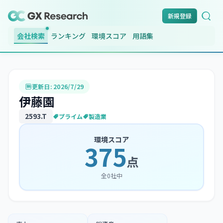
新規登録
会社検索
ランキング
環境スコア
用語集
更新日:
2026/7/29
伊藤園
2593
.T
プライム
製造業
環境スコア
375
点
全
0
社中