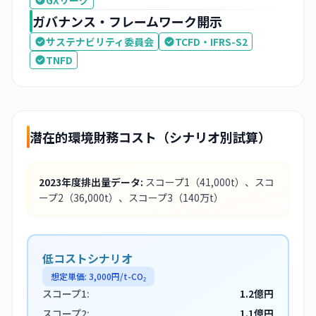
GXリーグ
ガバナンス・フレームワーク開示
サステナビリティ委員会
TCFD・IFRS-S2
TNFD
潜在的環境財務コスト（シナリオ別試算）
2023
年度排出量データ:
スコープ1
（41,000t）
、スコ
ープ2
（36,000t）
、スコープ3
（140万t）
低コストシナリオ
想定単価:
3,000
円/t-CO₂
スコープ1:
1.2億円
スコープ2:
1.1億円