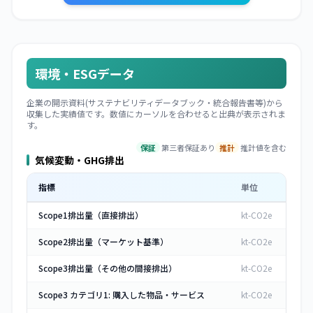
環境・ESGデータ
企業の開示資料(サステナビリティデータブック・統合報告書等)から
収集した実績値です。数値にカーソルを合わせると出典が表示されま
す。
保証
第三者保証あり
推計
推計値を含む
気候変動・GHG排出
指標
単位
Scope1排出量（直接排出）
kt-CO2e
Scope2排出量（マーケット基準）
kt-CO2e
Scope3排出量（その他の間接排出）
kt-CO2e
Scope3 カテゴリ1: 購入した物品・サービス
kt-CO2e