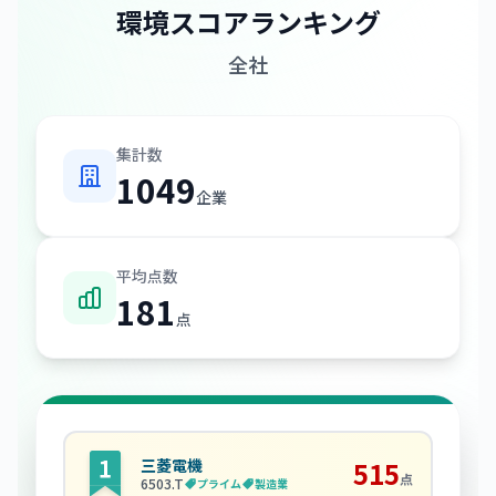
環境スコアランキング
全社
集計数
1049
企業
平均点数
181
点
三菱電機
515
点
6503
.T
プライム
製造業