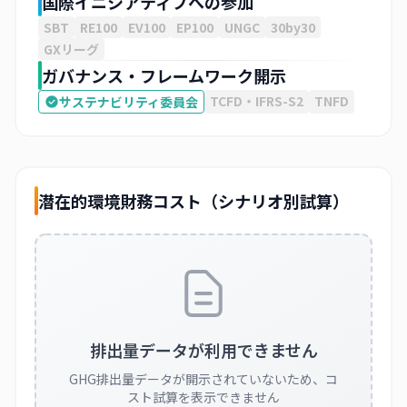
国際イニシアティブへの参加
SBT
RE100
EV100
EP100
UNGC
30by30
GXリーグ
ガバナンス・フレームワーク開示
TCFD・IFRS-S2
TNFD
サステナビリティ委員会
潜在的環境財務コスト（シナリオ別試算）
排出量データが利用できません
GHG排出量データが開示されていないため、コ
スト試算を表示できません