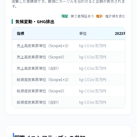
収集した実績値です。数値にカーソルを合わせると出典が表示されま
す。
保証
第三者保証あり
推計
推計値を含む
気候変動・GHG排出
指標
単位
2023
年度
売上高炭素原単位（Scope1+2）
kg-CO2e/百万円
0
売上高炭素原単位（Scope3）
kg-CO2e/百万円
0
売上高炭素原単位（合計）
kg-CO2e/百万円
0
総資産炭素原単位（Scope1+2）
kg-CO2e/百万円
0
総資産炭素原単位（Scope3）
kg-CO2e/百万円
0
総資産炭素原単位（合計）
kg-CO2e/百万円
0