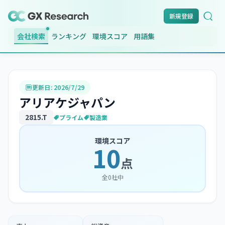
新規登録
会社検索
ランキング
環境スコア
用語集
更新日:
2026/7/29
アリアケジャパン
2815
.T
プライム
製造業
環境スコア
10
点
全
0
社中