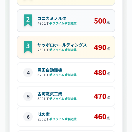
コニカミノルタ
500
点
4902
.T
プライム
製造業
サッポロホールディングス
490
点
2501
.T
プライム
製造業
豊田自動織機
480
4
点
6201
.T
プライム
製造業
古河電気工業
470
5
点
5801
.T
プライム
製造業
味の素
460
6
点
2802
.T
プライム
製造業