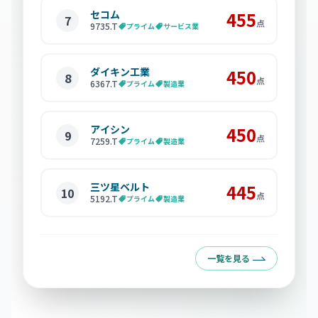
セコム
455
7
点
9735
.T
プライム
サービス業
ダイキン工業
450
8
点
6367
.T
プライム
製造業
アイシン
450
9
点
7259
.T
プライム
製造業
三ツ星ベルト
445
10
点
5192
.T
プライム
製造業
一覧を見る