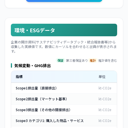
環境・ESGデータ
企業の開示資料(サステナビリティデータブック・統合報告書等)から
収集した実績値です。数値にカーソルを合わせると出典が表示されま
す。
保証
第三者保証あり
推計
推計値を含む
気候変動・GHG排出
指標
単位
Scope1排出量（直接排出）
kt-CO2e
Scope2排出量（マーケット基準）
kt-CO2e
Scope3排出量（その他の間接排出）
kt-CO2e
Scope3 カテゴリ1: 購入した物品・サービス
kt-CO2e