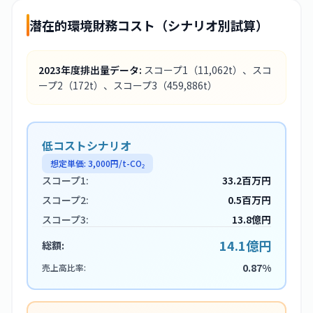
潜在的環境財務コスト（シナリオ別試算）
2023
年度排出量データ:
スコープ1
（11,062t）
、スコ
ープ2
（172t）
、スコープ3
（459,886t）
低コストシナリオ
想定単価:
3,000
円/t-CO₂
スコープ1:
33.2百万円
スコープ2:
0.5百万円
スコープ3:
13.8億円
14.1億円
総額:
0.87%
売上高比率: