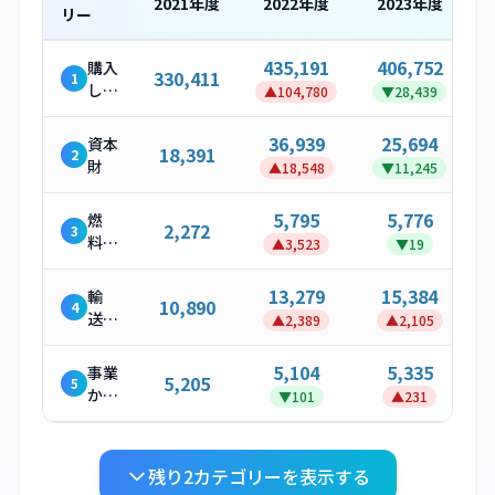
2021
年度
2022
年度
2023
年度
リー
435,191
406,752
購入
330,411
1
した
▲
104,780
▼
28,439
製
品・
36,939
25,694
資本
18,391
2
サー
財
▲
18,548
▼
11,245
ビス
5,795
5,776
燃
2,272
3
料・
▲
3,523
▼
19
エネ
ルギ
13,279
15,384
輸
10,890
4
ー関
送・
▲
2,389
▲
2,105
連活
配送
動
（上
5,104
5,335
事業
5,205
5
流）
から
▼
101
▲
231
発生
する
廃棄
残り
2
カテゴリーを表示する
物