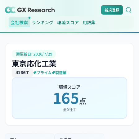
新規登録
会社検索
ランキング
環境スコア
用語集
更新日:
2026/7/29
東京応化工業
4186
.T
プライム
製造業
環境スコア
165
点
全
0
社中