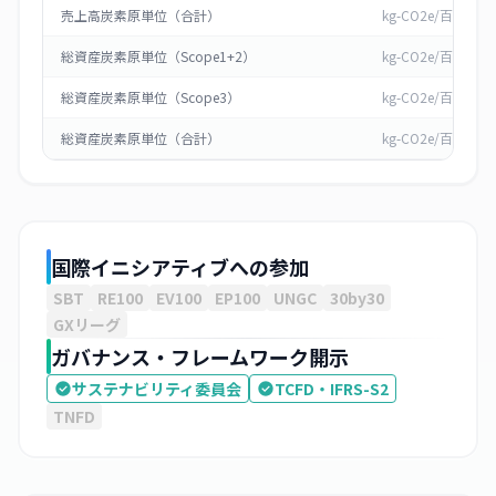
売上高炭素原単位（合計）
kg-CO2e/百万円
総資産炭素原単位（Scope1+2）
kg-CO2e/百万円
総資産炭素原単位（Scope3）
kg-CO2e/百万円
総資産炭素原単位（合計）
kg-CO2e/百万円
国際イニシアティブへの参加
SBT
RE100
EV100
EP100
UNGC
30by30
GXリーグ
ガバナンス・フレームワーク開示
サステナビリティ委員会
TCFD・IFRS-S2
TNFD