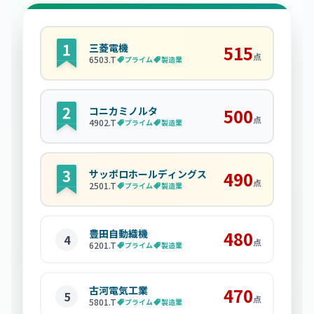
三菱電機
515
点
6503
.T
プライム
製造業
コニカミノルタ
500
点
4902
.T
プライム
製造業
サッポロホールディングス
490
点
2501
.T
プライム
製造業
豊田自動織機
480
4
点
6201
.T
プライム
製造業
古河電気工業
470
5
点
5801
.T
プライム
製造業