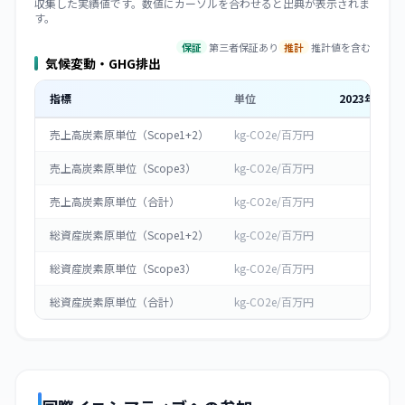
収集した実績値です。数値にカーソルを合わせると出典が表示されま
す。
保証
第三者保証あり
推計
推計値を含む
気候変動・GHG排出
指標
単位
2023
年度
売上高炭素原単位（Scope1+2）
kg-CO2e/百万円
0
売上高炭素原単位（Scope3）
kg-CO2e/百万円
0
売上高炭素原単位（合計）
kg-CO2e/百万円
0
総資産炭素原単位（Scope1+2）
kg-CO2e/百万円
0
総資産炭素原単位（Scope3）
kg-CO2e/百万円
0
総資産炭素原単位（合計）
kg-CO2e/百万円
0