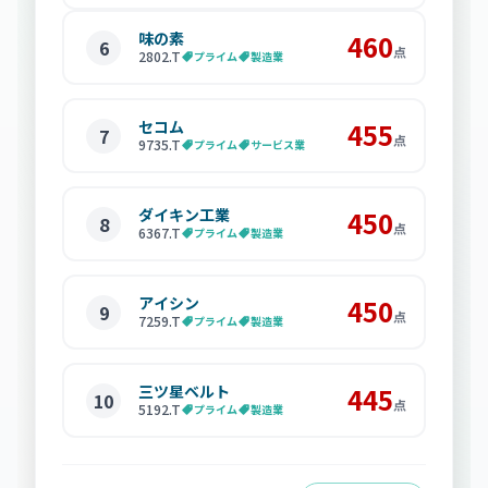
味の素
460
6
点
2802
.T
プライム
製造業
セコム
455
7
点
9735
.T
プライム
サービス業
ダイキン工業
450
8
点
6367
.T
プライム
製造業
アイシン
450
9
点
7259
.T
プライム
製造業
三ツ星ベルト
445
10
点
5192
.T
プライム
製造業