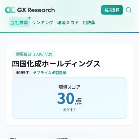
新規登録
会社検索
ランキング
環境スコア
用語集
更新日:
2026/7/29
四国化成ホールディングス
4099
.T
プライム
製造業
環境スコア
30
点
全
0
社中