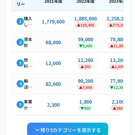
2021
年度
2022
年度
2023
年度
リー
1,885,000
2,258,200
購入
1,779,600
1
した
▲
105,400
▲
373,200
製
品・
59,000
70,800
資本
68,000
2
サー
財
▼
9,000
▲
11,800
ビス
12,200
13,200
燃
12,000
3
料・
▲
200
▲
1,000
エネ
ルギ
90,200
77,900
輸
82,600
4
ー関
送・
▲
7,600
▼
12,300
連活
配送
動
（上
1,800
2,100
事業
2,300
5
流）
から
▼
500
▲
300
発生
する
廃棄
残り
5
カテゴリーを表示する
物