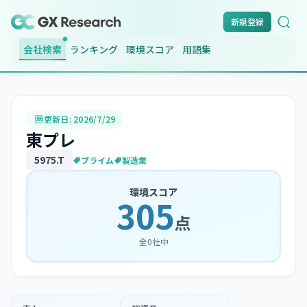
新規登録
会社検索
ランキング
環境スコア
用語集
更新日:
2026/7/29
東プレ
5975
.T
プライム
製造業
環境スコア
305
点
全
0
社中