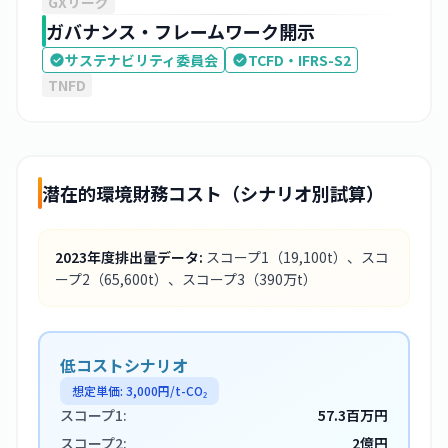
GXリーグ
ガバナンス・フレームワーク開示
サステナビリティ委員会
TCFD・IFRS-S2
TNFD
潜在的環境財務コスト（シナリオ別試算）
2023
年度排出量データ:
スコープ1
（19,100t）
、スコ
ープ2
（65,600t）
、スコープ3
（390万t）
低コストシナリオ
想定単価:
3,000
円/t-CO₂
スコープ1:
57.3百万円
スコープ2:
2億円