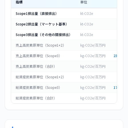
指標
単位
2023
年
Scope1排出量（直接排出）
kt-CO2e
3.8
Scope2排出量（マーケット基準）
kt-CO2e
2.6
Scope3排出量（その他の間接排出）
kt-CO2e
1,7
売上高炭素原単位（Scope1+2）
kg-CO2e/百万円
88.4
売上高炭素原単位（Scope3）
kg-CO2e/百万円
23,712.7
売上高炭素原単位（合計）
kg-CO2e/百万円
88.4
総資産炭素原単位（Scope1+2）
kg-CO2e/百万円
64.3
総資産炭素原単位（Scope3）
kg-CO2e/百万円
17,250.3
総資産炭素原単位（合計）
kg-CO2e/百万円
64.3