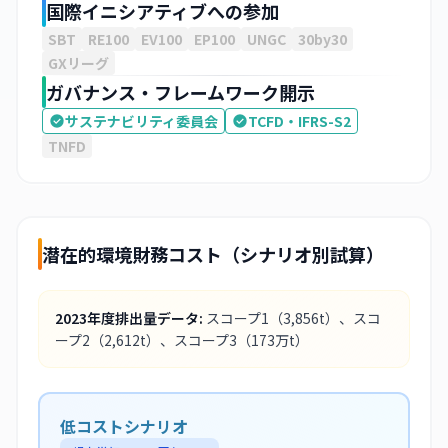
国際イニシアティブへの参加
SBT
RE100
EV100
EP100
UNGC
30by30
GXリーグ
ガバナンス・フレームワーク開示
サステナビリティ委員会
TCFD・IFRS-S2
TNFD
潜在的環境財務コスト（シナリオ別試算）
2023
年度排出量データ:
スコープ1
（3,856t）
、スコ
ープ2
（2,612t）
、スコープ3
（173万t）
低コストシナリオ