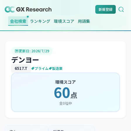
新規登録
会社検索
ランキング
環境スコア
用語集
更新日:
2026/7/29
デンヨー
6517
.T
プライム
製造業
環境スコア
60
点
全
0
社中