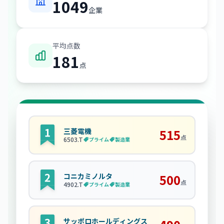
1049
企業
平均点数
181
点
三菱電機
515
点
6503
.T
プライム
製造業
コニカミノルタ
500
点
4902
.T
プライム
製造業
サッポロホールディングス