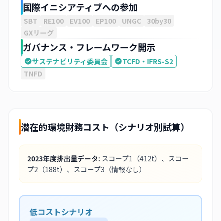
国際イニシアティブへの参加
SBT
RE100
EV100
EP100
UNGC
30by30
GXリーグ
ガバナンス・フレームワーク開示
サステナビリティ委員会
TCFD・IFRS-S2
TNFD
潜在的環境財務コスト（シナリオ別試算）
2023
年度排出量データ:
スコープ1
（412t）
、スコー
プ2
（188t）
、スコープ3
（情報なし）
低コストシナリオ