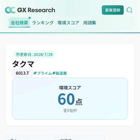
新規登録
会社検索
ランキング
環境スコア
用語集
更新日:
2026/7/29
タクマ
6013
.T
プライム
製造業
環境スコア
60
点
全
0
社中