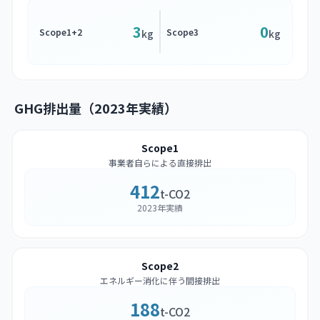
3
0
Scope1+2
Scope3
kg
kg
GHG排出量（2023年実績）
Scope1
事業者自らによる直接排出
412
t-CO2
2023年実績
Scope2
エネルギー消化に伴う間接排出
188
t-CO2