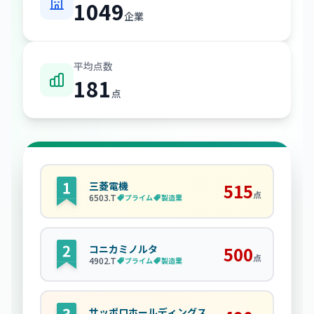
1049
企業
平均点数
181
点
三菱電機
515
点
6503
.T
プライム
製造業
コニカミノルタ
500
点
4902
.T
プライム
製造業
サッポロホールディングス