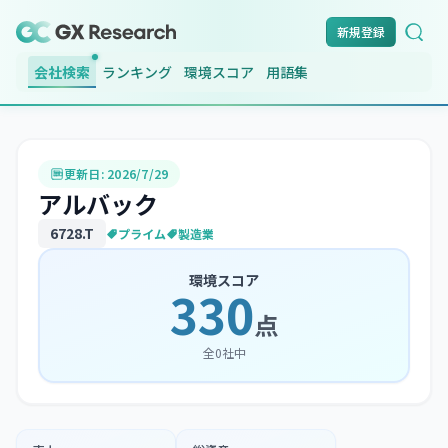
新規登録
会社検索
ランキング
環境スコア
用語集
更新日:
2026/7/29
アルバック
6728
.T
プライム
製造業
環境スコア
330
点
全
0
社中