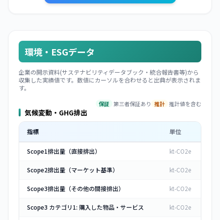
環境・ESGデータ
企業の開示資料(サステナビリティデータブック・統合報告書等)から
収集した実績値です。数値にカーソルを合わせると出典が表示されま
す。
保証
第三者保証あり
推計
推計値を含む
気候変動・GHG排出
指標
単位
Scope1排出量（直接排出）
kt-CO2e
Scope2排出量（マーケット基準）
kt-CO2e
Scope3排出量（その他の間接排出）
kt-CO2e
Scope3 カテゴリ1: 購入した物品・サービス
kt-CO2e