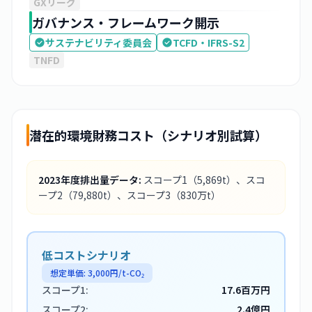
GXリーグ
ガバナンス・フレームワーク開示
サステナビリティ委員会
TCFD・IFRS-S2
TNFD
潜在的環境財務コスト（シナリオ別試算）
2023
年度排出量データ:
スコープ1
（5,869t）
、スコ
ープ2
（79,880t）
、スコープ3
（830万t）
低コストシナリオ
想定単価:
3,000
円/t-CO₂
スコープ1:
17.6百万円
スコープ2:
2.4億円