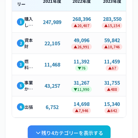
2021
年度
2022
年度
2023
年度
リー
268,396
283,550
購入
247,989
1
した
▲
20,407
▲
15,154
製
品・
49,096
59,842
資本
22,105
2
サー
財
▲
26,991
▲
10,746
ビス
11,392
11,459
燃
11,468
3
料・
▼
76
▲
67
エネ
ルギ
31,267
31,755
事業
43,257
5
ー関
から
▼
11,990
▲
488
連活
発生
動
する
14,698
15,340
6,752
出張
6
廃棄
▲
7,946
▲
642
物
残り
4
カテゴリーを表示する