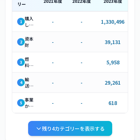
2021
年度
2022
年度
2023
年度
リー
購入
-
-
1,330,496
1
した
製
品・
資本
-
-
39,131
2
サー
財
ビス
燃
-
-
5,958
3
料・
エネ
ルギ
輸
-
-
29,261
4
ー関
送・
連活
配送
動
（上
事業
-
-
618
5
流）
から
発生
する
廃棄
残り
4
カテゴリーを表示する
物