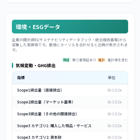
環境・ESGデータ
企業の開示資料(サステナビリティデータブック・統合報告書等)から
収集した実績値です。数値にカーソルを合わせると出典が表示されま
す。
保証
第三者保証あり
推計
推計値を含む
気候変動・GHG排出
指標
単位
Scope1排出量（直接排出）
kt-CO2e
Scope2排出量（マーケット基準）
kt-CO2e
Scope3排出量（その他の間接排出）
kt-CO2e
Scope3 カテゴリ1: 購入した物品・サービス
kt-CO2e
Scope3 カテゴリ2: 資本財
kt-CO2e