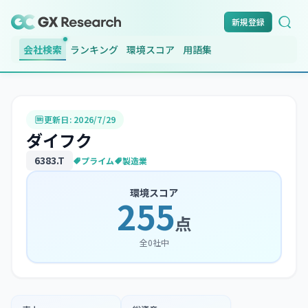
新規登録
会社検索
ランキング
環境スコア
用語集
更新日:
2026/7/29
ダイフク
6383
.T
プライム
製造業
環境スコア
255
点
全
0
社中