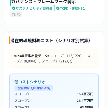
ガバナンス・フレームワーク開示
サステナビリティ委員会
TCFD・IFRS-S2
TNFD
潜在的環境財務コスト（シナリオ別試算）
2023
年度排出量データ:
スコープ1
（12,122t）
、スコ
ープ2
（8,804t）
、スコープ3
（212万t）
低コストシナリオ
想定単価:
3,000
円/t-CO₂
スコープ1:
36.4百万円
スコープ2:
26.4百万円
スコープ3:
63.5億円