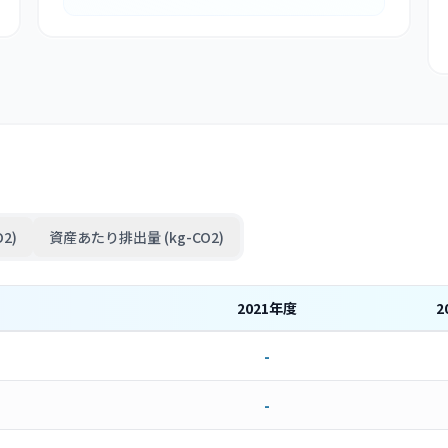
2)
資産あたり排出量 (kg-CO2)
2021
年度
2
-
-