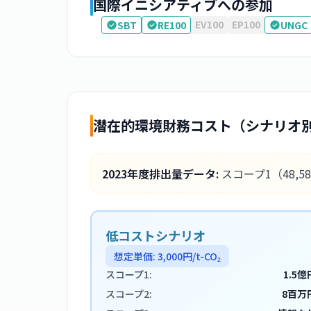
国際イニシアティブへの参加
EV100
EP100
SBT
RE100
UNGC
潜在的環境財務コスト（シナリオ
2023
年度排出量データ:
スコープ1
（48,5
低コストシナリオ
想定単価:
3,000
円/t-CO₂
スコープ1:
1.5億
スコープ2:
8百万