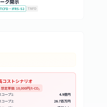
ーク開示
TNFD
TCFD・IFRS-S2
高コストシナリオ
想定単価:
10,000
円/t-CO₂
スコープ1:
4.9億円
スコープ2:
26.7百万円