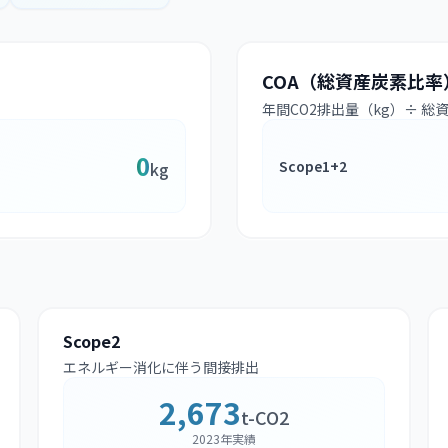
COA（総資産炭素比率
年間CO2排出量（kg）÷ 総
0
Scope1+2
kg
Scope2
エネルギー消化に伴う間接排出
2,673
t-CO2
2023年実績