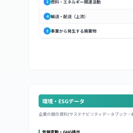
燃料・エネルギー関連活動
3
輸送・配送（上流）
4
事業から発生する廃棄物
5
環境・ESGデータ
企業の開示資料(サステナビリティデータブック・
気候変動・GHG排出