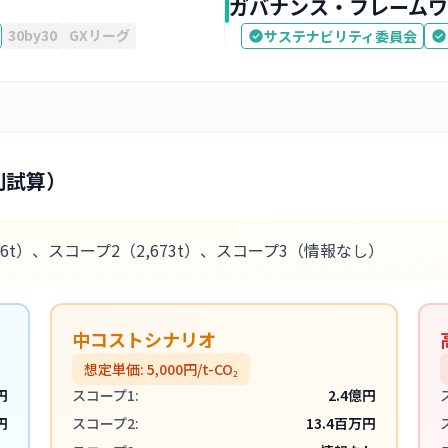
ガバナンス・フレームワ
30by30
GXリーグ
サステナビリティ委員会
別試算）
86t）
、スコープ2
（2,673t）
、スコープ3
（情報なし）
中コストシナリオ
想定単価:
5,000
円/t-CO₂
円
スコープ1:
2.4億円
円
スコープ2:
13.4百万円