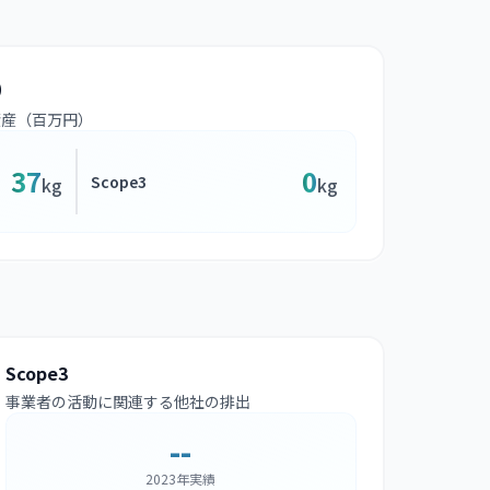
）
資産（百万円）
37
0
Scope3
kg
kg
Scope3
事業者の活動に関連する他社の排出
--
2023年実績