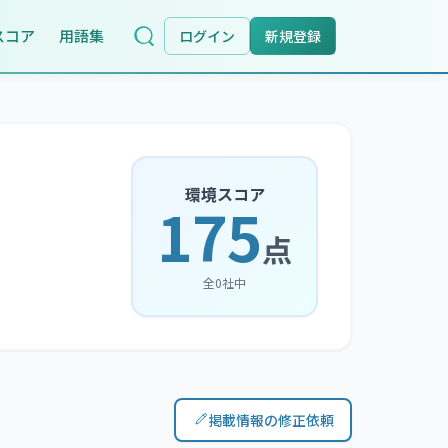
スコア
用語集
ログイン
新規登録
環境スコア
175
点
全
0
社中
掲載情報の修正依頼