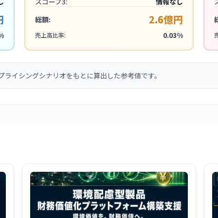
し
スコープ3:
情報なし
円
2.6億円
総額:
%
0.03%
売上高比率:
プライシングシナリオをもとに算出した参考値です。