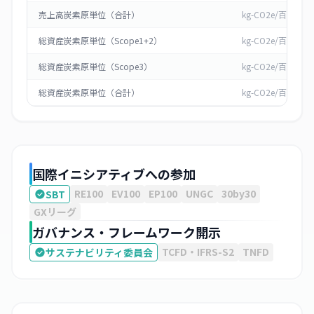
売上高炭素原単位（合計）
kg-CO2e/百万円
総資産炭素原単位（Scope1+2）
kg-CO2e/百万円
総資産炭素原単位（Scope3）
kg-CO2e/百万円
総資産炭素原単位（合計）
kg-CO2e/百万円
国際イニシアティブへの参加
RE100
EV100
EP100
UNGC
30by30
SBT
GXリーグ
ガバナンス・フレームワーク開示
TCFD・IFRS-S2
TNFD
サステナビリティ委員会