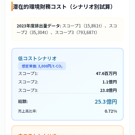
潜在的環境財務コスト（シナリオ別試算）
2023
年度排出量データ:
スコープ1
（15,861t）
、スコ
ープ2
（35,304t）
、スコープ3
（793,687t）
低コストシナリオ
想定単価:
3,000
円/t-CO₂
スコープ1:
47.6百万円
スコープ2:
1.1億円
スコープ3:
23.8億円
25.3億円
総額:
0.72%
売上高比率: