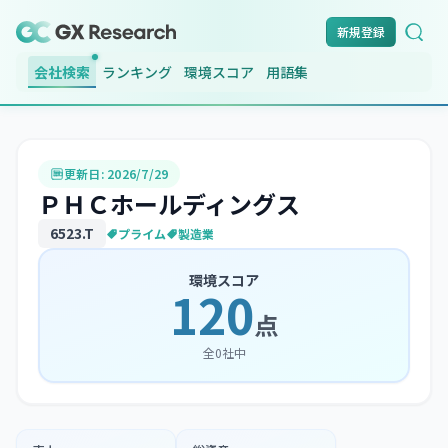
新規登録
会社検索
ランキング
環境スコア
用語集
更新日:
2026/7/29
ＰＨＣホールディングス
6523
.T
プライム
製造業
環境スコア
120
点
全
0
社中