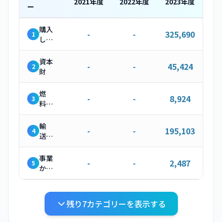
2021
年度
2022
年度
2023
年度
ー
購入
-
-
325,690
1
した
製
品・
資本
-
-
45,424
2
サー
財
ビス
燃
-
-
8,924
3
料・
エネ
ルギ
輸
-
-
195,103
4
ー関
送・
連活
配送
動
（上
事業
-
-
2,487
5
流）
から
発生
する
廃棄
残り
7
カテゴリーを表示する
物