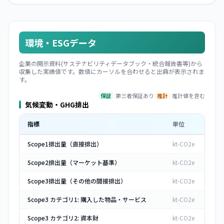
環境・ESGデータ
企業の開示資料(サステナビリティデータブック・統合報告書等)から
収集した実績値です。数値にカーソルを合わせると出典が表示されま
す。
保証
第三者保証あり
推計
推計値を含む
気候変動・GHG排出
指標
単位
Scope1排出量（直接排出）
kt-CO2e
Scope2排出量（マーケット基準）
kt-CO2e
Scope3排出量（その他の間接排出）
kt-CO2e
Scope3 カテゴリ1: 購入した物品・サービス
kt-CO2e
Scope3 カテゴリ2: 資本財
kt-CO2e