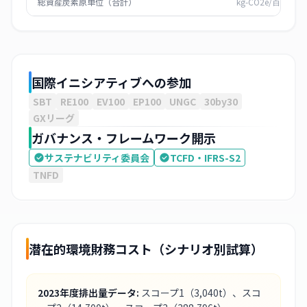
総資産炭素原単位（合計）
kg-CO2e/百万円
国際イニシアティブへの参加
SBT
RE100
EV100
EP100
UNGC
30by30
GXリーグ
ガバナンス・フレームワーク開示
サステナビリティ委員会
TCFD・IFRS-S2
TNFD
潜在的環境財務コスト（シナリオ別試算）
2023
年度排出量データ:
スコープ1
（3,040t）
、スコ