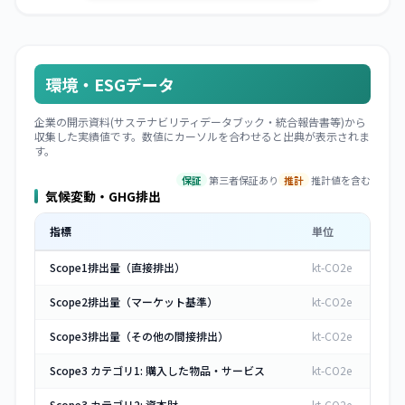
環境・ESGデータ
企業の開示資料(サステナビリティデータブック・統合報告書等)から
収集した実績値です。数値にカーソルを合わせると出典が表示されま
す。
保証
第三者保証あり
推計
推計値を含む
気候変動・GHG排出
指標
単位
Scope1排出量（直接排出）
kt-CO2e
Scope2排出量（マーケット基準）
kt-CO2e
Scope3排出量（その他の間接排出）
kt-CO2e
Scope3 カテゴリ1: 購入した物品・サービス
kt-CO2e
Scope3 カテゴリ2: 資本財
kt-CO2e