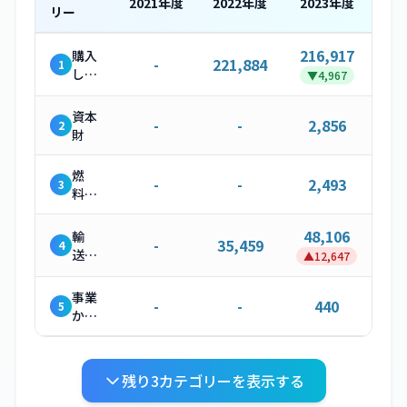
2021
年度
2022
年度
2023
年度
リー
216,917
購入
-
221,884
1
した
▼
4,967
製
品・
資本
-
-
2,856
2
サー
財
ビス
燃
-
-
2,493
3
料・
エネ
ルギ
48,106
輸
-
35,459
4
ー関
送・
▲
12,647
連活
配送
動
（上
事業
-
-
440
5
流）
から
発生
する
廃棄
残り
3
カテゴリーを表示する
物