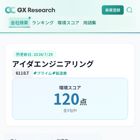
新規登録
会社検索
ランキング
環境スコア
用語集
更新日:
2026/7/29
アイダエンジニアリング
6118
.T
プライム
製造業
環境スコア
120
点
全
0
社中