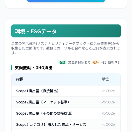
環境・ESGデータ
企業の開示資料(サステナビリティデータブック・統合報告書等)から
収集した実績値です。数値にカーソルを合わせると出典が表示されま
す。
保証
第三者保証あり
推計
推計値を含む
気候変動・GHG排出
指標
単位
Scope1排出量（直接排出）
kt-CO2e
Scope2排出量（マーケット基準）
kt-CO2e
Scope3排出量（その他の間接排出）
kt-CO2e
Scope3 カテゴリ1: 購入した物品・サービス
kt-CO2e