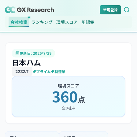
新規登録
会社検索
ランキング
環境スコア
用語集
更新日:
2026/7/29
日本ハム
2282
.T
プライム
製造業
環境スコア
360
点
全
0
社中