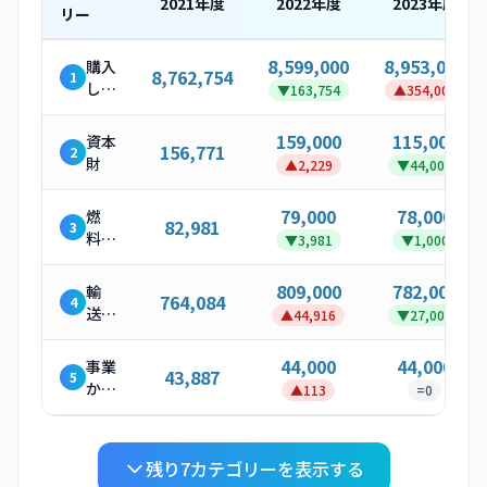
2021
年度
2022
年度
2023
年度
リー
8,599,000
8,953,000
購入
8,762,754
1
した
▼
163,754
▲
354,000
製
品・
159,000
115,000
資本
156,771
2
サー
財
▲
2,229
▼
44,000
ビス
79,000
78,000
燃
82,981
3
料・
▼
3,981
▼
1,000
エネ
ルギ
809,000
782,000
輸
764,084
4
ー関
送・
▲
44,916
▼
27,000
連活
配送
動
（上
44,000
44,000
事業
43,887
5
流）
から
▲
113
=
0
発生
する
廃棄
残り
7
カテゴリーを表示する
物