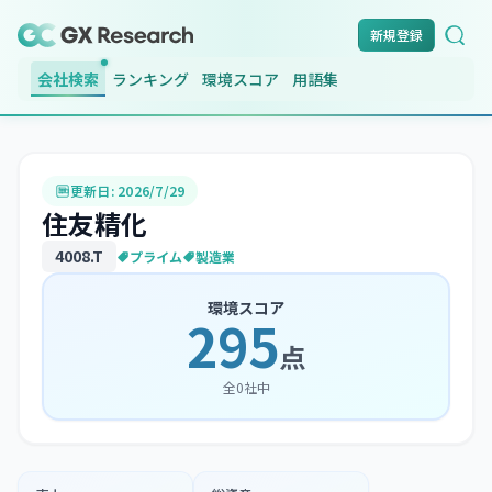
新規登録
会社検索
ランキング
環境スコア
用語集
更新日:
2026/7/29
住友精化
4008
.T
プライム
製造業
環境スコア
295
点
全
0
社中