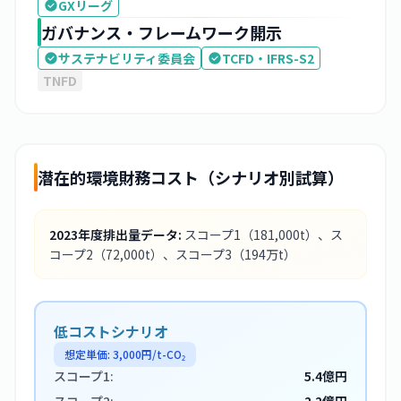
GXリーグ
ガバナンス・フレームワーク開示
サステナビリティ委員会
TCFD・IFRS-S2
TNFD
潜在的環境財務コスト（シナリオ別試算）
2023
年度排出量データ:
スコープ1
（181,000t）
、ス
コープ2
（72,000t）
、スコープ3
（194万t）
低コストシナリオ
想定単価:
3,000
円/t-CO₂
スコープ1:
5.4億円