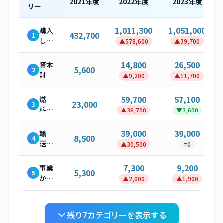
2021
年度
2022
年度
2023
年度
リー
1,011,300
1,051,000
購入
432,700
1
した
▲
578,600
▲
39,700
製
品・
14,800
26,500
資本
5,600
2
サー
財
▲
9,200
▲
11,700
ビス
59,700
57,100
燃
23,000
3
料・
▲
36,700
▼
2,600
エネ
ルギ
39,000
39,000
輸
8,500
4
ー関
送・
▲
30,500
=
0
連活
配送
動
（上
7,300
9,200
事業
5,300
5
流）
から
▲
2,000
▲
1,900
発生
する
廃棄
残り
7
カテゴリーを表示する
物