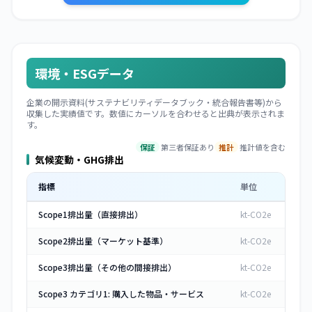
環境・ESGデータ
企業の開示資料(サステナビリティデータブック・統合報告書等)から
収集した実績値です。数値にカーソルを合わせると出典が表示されま
す。
保証
第三者保証あり
推計
推計値を含む
気候変動・GHG排出
指標
単位
Scope1排出量（直接排出）
kt-CO2e
Scope2排出量（マーケット基準）
kt-CO2e
Scope3排出量（その他の間接排出）
kt-CO2e
Scope3 カテゴリ1: 購入した物品・サービス
kt-CO2e