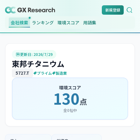
新規登録
会社検索
ランキング
環境スコア
用語集
更新日:
2026/7/29
東邦チタニウム
5727
.T
プライム
製造業
環境スコア
130
点
全
0
社中