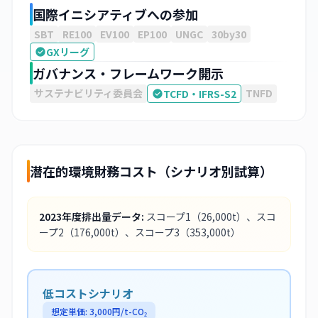
国際イニシアティブへの参加
SBT
RE100
EV100
EP100
UNGC
30by30
GXリーグ
ガバナンス・フレームワーク開示
サステナビリティ委員会
TNFD
TCFD・IFRS-S2
潜在的環境財務コスト（シナリオ別試算）
2023
年度排出量データ:
スコープ1
（26,000t）
、スコ
ープ2
（176,000t）
、スコープ3
（353,000t）
低コストシナリオ
想定単価:
3,000
円/t-CO₂