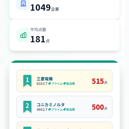
1049
企業
平均点数
181
点
三菱電機
515
点
6503
.T
プライム
製造業
コニカミノルタ
500
点
4902
.T
プライム
製造業