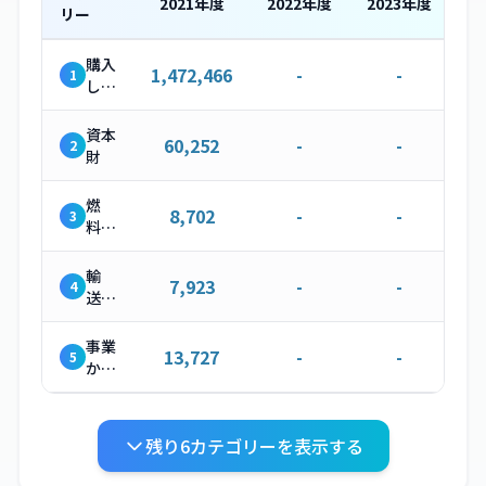
2021
年度
2022
年度
2023
年度
リー
購入
1,472,466
-
-
1
した
製
品・
資本
60,252
-
-
2
サー
財
ビス
燃
8,702
-
-
3
料・
エネ
ルギ
輸
7,923
-
-
4
ー関
送・
連活
配送
動
（上
事業
13,727
-
-
5
流）
から
発生
する
廃棄
残り
6
カテゴリーを表示する
物