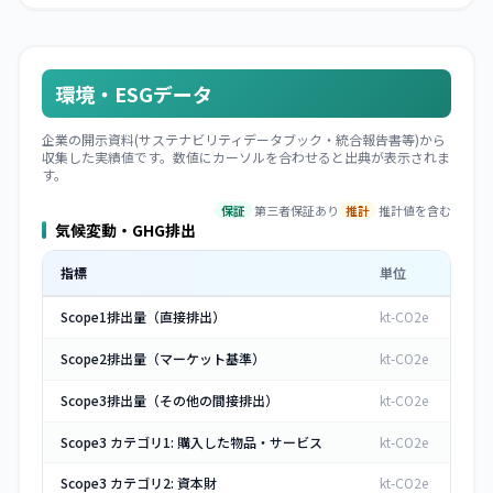
環境・ESGデータ
企業の開示資料(サステナビリティデータブック・統合報告書等)から
収集した実績値です。数値にカーソルを合わせると出典が表示されま
す。
保証
第三者保証あり
推計
推計値を含む
気候変動・GHG排出
指標
単位
Scope1排出量（直接排出）
kt-CO2e
Scope2排出量（マーケット基準）
kt-CO2e
Scope3排出量（その他の間接排出）
kt-CO2e
Scope3 カテゴリ1: 購入した物品・サービス
kt-CO2e
Scope3 カテゴリ2: 資本財
kt-CO2e