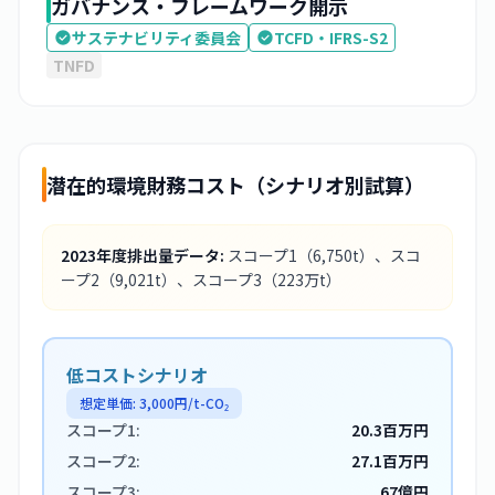
ガバナンス・フレームワーク開示
サステナビリティ委員会
TCFD・IFRS-S2
TNFD
潜在的環境財務コスト（シナリオ別試算）
2023
年度排出量データ:
スコープ1
（6,750t）
、スコ
ープ2
（9,021t）
、スコープ3
（223万t）
低コストシナリオ
想定単価:
3,000
円/t-CO₂
スコープ1:
20.3百万円
スコープ2:
27.1百万円
スコープ3:
67億円