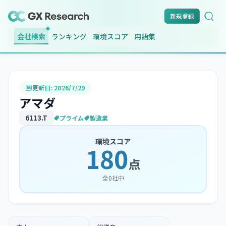
新規登録
会社検索
ランキング
環境スコア
用語集
更新日:
2026/7/29
アマダ
6113
.T
プライム
製造業
環境スコア
180
点
全
0
社中