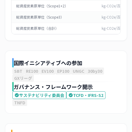
総資産炭素原単位（Scope1+2）
kg-CO2e/百万円
総資産炭素原単位（Scope3）
kg-CO2e/百万円
総資産炭素原単位（合計）
kg-CO2e/百万円
国際イニシアティブへの参加
SBT
RE100
EV100
EP100
UNGC
30by30
GXリーグ
ガバナンス・フレームワーク開示
サステナビリティ委員会
TCFD・IFRS-S2
TNFD