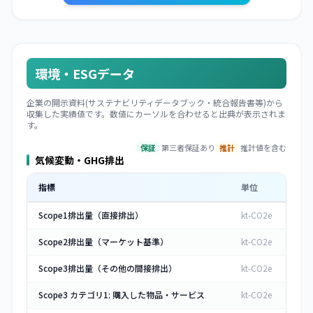
環境・ESGデータ
企業の開示資料(サステナビリティデータブック・統合報告書等)から
収集した実績値です。数値にカーソルを合わせると出典が表示されま
す。
保証
第三者保証あり
推計
推計値を含む
気候変動・GHG排出
指標
単位
Scope1排出量（直接排出）
kt-CO2e
Scope2排出量（マーケット基準）
kt-CO2e
Scope3排出量（その他の間接排出）
kt-CO2e
Scope3 カテゴリ1: 購入した物品・サービス
kt-CO2e