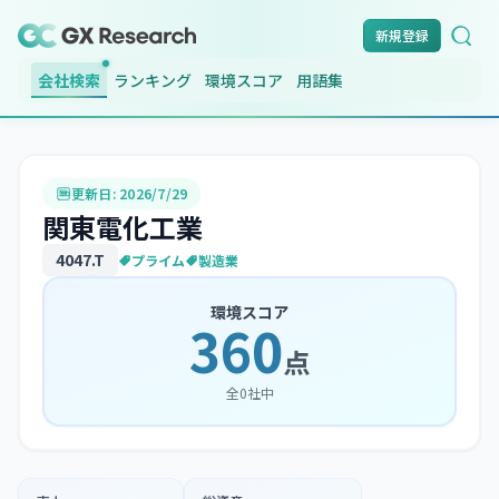
新規登録
会社検索
ランキング
環境スコア
用語集
更新日:
2026/7/29
関東電化工業
4047
.T
プライム
製造業
環境スコア
360
点
全
0
社中