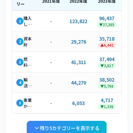
2021
年度
2022
年度
2023
年度
リー
96,437
購入
-
123,822
1
した
▼
27,385
製
品・
35,718
資本
-
29,276
2
サー
財
▲
6,442
ビス
37,494
燃
-
41,311
3
料・
▼
3,817
エネ
ルギ
38,502
輸
-
44,270
4
ー関
送・
▼
5,768
連活
配送
動
（上
4,717
事業
-
6,053
5
流）
から
▼
1,336
発生
する
廃棄
残り
5
カテゴリーを表示する
物