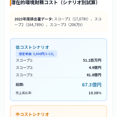
潜在的環境財務コスト（シナリオ別試算）
2023
年度排出量データ:
スコープ1
（17,078t）
、スコ
ープ2
（164,789t）
、スコープ3
（206万t）
低コストシナリオ
想定単価:
3,000
円/t-CO₂
スコープ1:
51.2百万円
スコープ2:
4.9億円
スコープ3:
61.8億円
67.3億円
総額:
10.38%
売上高比率:
中コストシナリオ