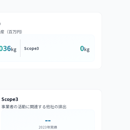
）
資産（百万円）
,036
0
Scope3
kg
kg
Scope3
事業者の活動に関連する他社の排出
--
2023年実績