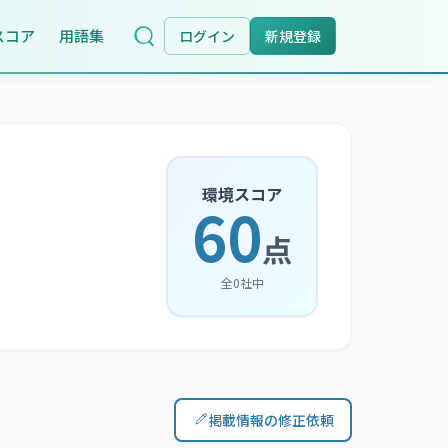
スコア
用語集
ログイン
新規登録
環境スコア
60
点
全
0
社中
掲載情報の修正依頼