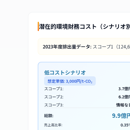
潜在的環境財務コスト（シナリオ
2023
年度排出量データ:
スコープ1
（124,
低コストシナリオ
想定単価:
3,000
円/t-CO₂
スコープ1:
3.7億
スコープ2:
6.2億
スコープ3:
情報な
9.9億
総額:
0.35
売上高比率: