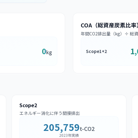
COA（総資産炭素比率
年間CO2排出量（kg）÷ 総
0
1
Scope1+2
kg
Scope2
エネルギー消化に伴う間接排出
205,759
t-CO2
2023年実績