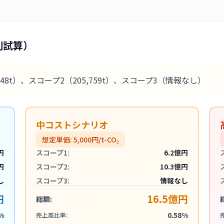
別試算）
648t）
、スコープ2
（205,759t）
、スコープ3
（情報なし）
中コストシナリオ
想定単価:
5,000
円/t-CO₂
円
スコープ1:
6.2億円
円
スコープ2:
10.3億円
し
スコープ3:
情報なし
円
16.5億円
総額:
%
0.58%
売上高比率: