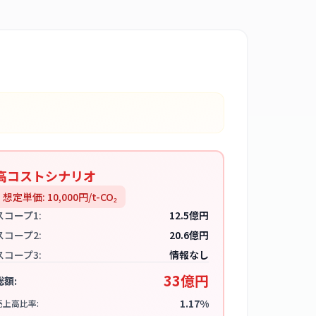
高コストシナリオ
想定単価:
10,000
円/t-CO₂
スコープ1:
12.5億円
スコープ2:
20.6億円
スコープ3:
情報なし
33億円
総額:
1.17%
売上高比率: