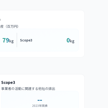
）
資産（百万円）
79
0
Scope3
kg
kg
Scope3
事業者の活動に関連する他社の排出
--
2023年実績