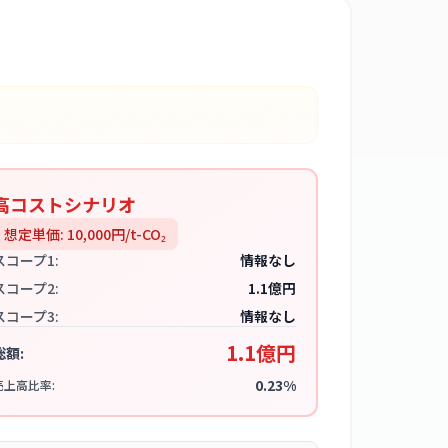
高コストシナリオ
想定単価:
10,000
円/t-CO₂
スコープ1:
情報なし
スコープ2:
1.1億円
スコープ3:
情報なし
1.1億円
総額:
0.23%
売上高比率: