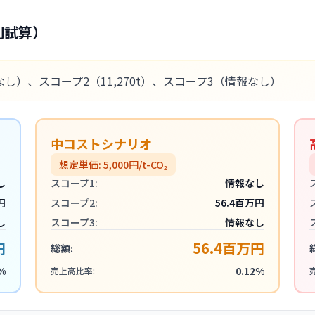
別試算）
なし）
、スコープ2
（11,270t）
、スコープ3
（情報なし）
中コストシナリオ
想定単価:
5,000
円/t-CO₂
し
スコープ1:
情報なし
円
スコープ2:
56.4百万円
し
スコープ3:
情報なし
円
56.4百万円
総額:
%
0.12%
売上高比率: