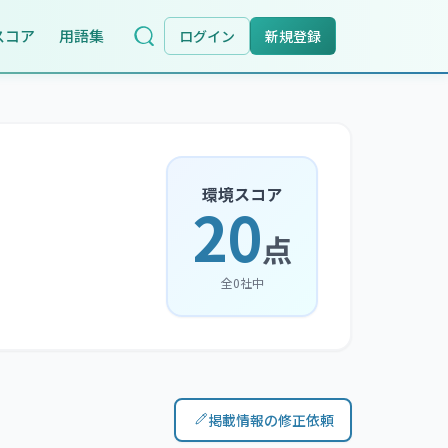
スコア
用語集
ログイン
新規登録
環境スコア
20
点
全
0
社中
掲載情報の修正依頼