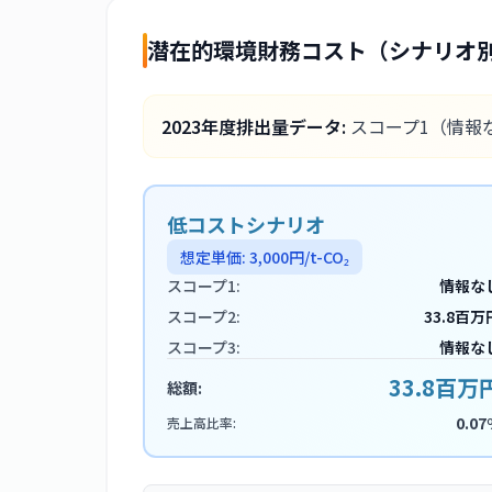
潜在的環境財務コスト（シナリオ
2023
年度排出量データ:
スコープ1
（情報
低コストシナリオ
想定単価:
3,000
円/t-CO₂
スコープ1:
情報な
スコープ2:
33.8百万
スコープ3:
情報な
33.8百万
総額:
0.07
売上高比率: