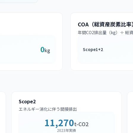
COA（総資産炭素比率
年間CO2排出量（kg）÷ 総
0
Scope1+2
kg
Scope2
エネルギー消化に伴う間接排出
11,270
t-CO2
2023年実績