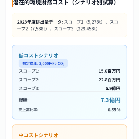
潜在的環境財務コスト（シナリオ別試算）
2023
年度排出量データ:
スコープ1
（5,278t）
、スコ
ープ2
（7,588t）
、スコープ3
（229,458t）
低コストシナリオ
想定単価:
3,000
円/t-CO₂
スコープ1:
15.8百万円
スコープ2:
22.8百万円
スコープ3:
6.9億円
7.3億円
総額:
0.55%
売上高比率:
中コストシナリオ