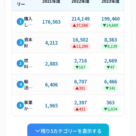
2021
年度
2022
年度
2023
年度
リー
214,149
199,460
購入
176,563
1
した
▲
37,586
▼
14,689
製
品・
16,502
8,363
資本
4,212
2
サー
財
▲
12,290
▼
8,139
ビス
2,716
2,669
燃
2,883
3
料・
▼
167
▼
47
エネ
ルギ
6,707
6,466
輸
6,406
4
ー関
送・
▲
301
▼
241
連活
配送
動
（上
2,397
363
事業
1,965
5
流）
から
▲
432
▼
2,034
発生
する
廃棄
残り
5
カテゴリーを表示する
物