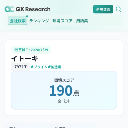
新規登録
会社検索
ランキング
環境スコア
用語集
更新日:
2026/7/29
イトーキ
7972
.T
プライム
製造業
環境スコア
190
点
全
0
社中