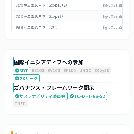
総資産炭素原単位（Scope1+2）
kg-CO2e/百万円
総資産炭素原単位（Scope3）
kg-CO2e/百万円
総資産炭素原単位（合計）
kg-CO2e/百万円
国際イニシアティブへの参加
RE100
EV100
EP100
UNGC
30by30
SBT
GXリーグ
ガバナンス・フレームワーク開示
サステナビリティ委員会
TCFD・IFRS-S2
TNFD