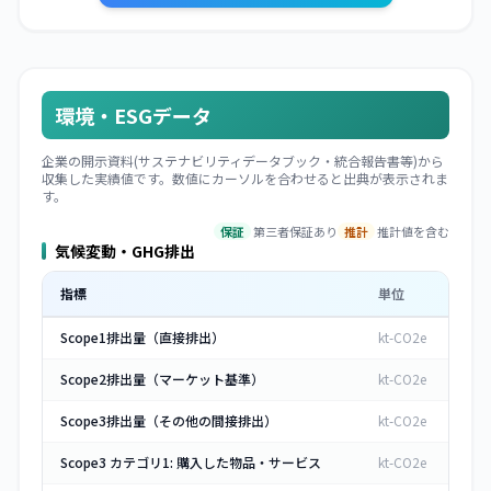
環境・ESGデータ
企業の開示資料(サステナビリティデータブック・統合報告書等)から
収集した実績値です。数値にカーソルを合わせると出典が表示されま
す。
保証
第三者保証あり
推計
推計値を含む
気候変動・GHG排出
指標
単位
Scope1排出量（直接排出）
kt-CO2e
Scope2排出量（マーケット基準）
kt-CO2e
Scope3排出量（その他の間接排出）
kt-CO2e
Scope3 カテゴリ1: 購入した物品・サービス
kt-CO2e