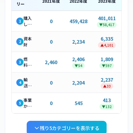
2021
年度
2022
年度
2023
年度
リー
401,011
購入
0
459,428
1
した
▼
58,417
製
品・
6,335
資本
0
2,234
2
サー
財
▲
4,101
ビス
2,406
1,809
燃
2,460
3
料・
▼
54
▼
597
エネ
ルギ
2,237
輸
0
2,204
4
ー関
送・
▲
33
連活
配送
動
（上
413
事業
0
545
5
流）
から
▼
132
発生
する
廃棄
残り
5
カテゴリーを表示する
物