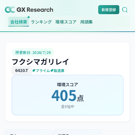
新規登録
会社検索
ランキング
環境スコア
用語集
更新日:
2026/7/29
フクシマガリレイ
6420
.T
プライム
製造業
環境スコア
405
点
全
0
社中