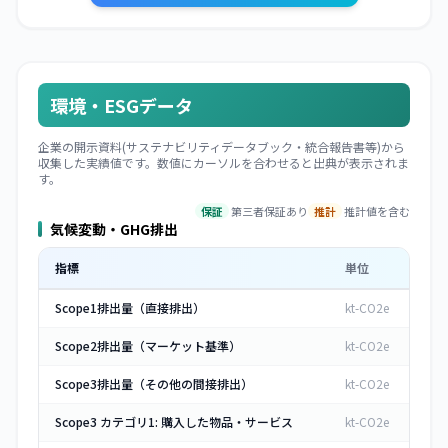
環境・ESGデータ
企業の開示資料(サステナビリティデータブック・統合報告書等)から
収集した実績値です。数値にカーソルを合わせると出典が表示されま
す。
保証
第三者保証あり
推計
推計値を含む
気候変動・GHG排出
指標
単位
Scope1排出量（直接排出）
kt-CO2e
Scope2排出量（マーケット基準）
kt-CO2e
Scope3排出量（その他の間接排出）
kt-CO2e
Scope3 カテゴリ1: 購入した物品・サービス
kt-CO2e