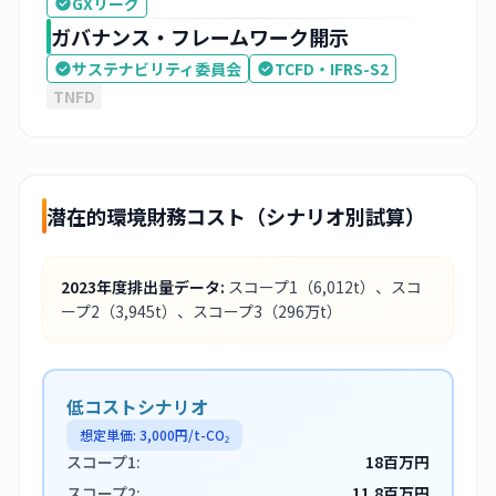
GXリーグ
ガバナンス・フレームワーク開示
サステナビリティ委員会
TCFD・IFRS-S2
TNFD
潜在的環境財務コスト（シナリオ別試算）
2023
年度排出量データ:
スコープ1
（6,012t）
、スコ
ープ2
（3,945t）
、スコープ3
（296万t）
低コストシナリオ
想定単価:
3,000
円/t-CO₂
スコープ1:
18百万円
スコープ2:
11.8百万円