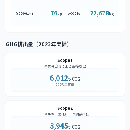
76
22,678
Scope1+2
Scope3
kg
kg
GHG排出量（2023年実績）
Scope1
事業者自らによる直接排出
6,012
t-CO2
2023年実績
Scope2
エネルギー消化に伴う間接排出
3,945
t-CO2