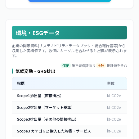
環境・ESGデータ
企業の開示資料(サステナビリティデータブック・統合報告書等)から
収集した実績値です。数値にカーソルを合わせると出典が表示されま
す。
保証
第三者保証あり
推計
推計値を含む
気候変動・GHG排出
指標
単位
Scope1排出量（直接排出）
kt-CO2e
Scope2排出量（マーケット基準）
kt-CO2e
Scope3排出量（その他の間接排出）
kt-CO2e
Scope3 カテゴリ1: 購入した物品・サービス
kt-CO2e