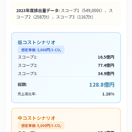
2023
年度排出量データ:
スコープ1
（549,000t）
、ス
コープ2
（258万t）
、スコープ3
（116万t）
低コストシナリオ
想定単価:
3,000
円/t-CO₂
スコープ1:
16.5億円
スコープ2:
77.4億円
スコープ3:
34.9億円
128.8億円
総額:
1.26%
売上高比率:
中コストシナリオ
想定単価:
5,000
円/t-CO₂