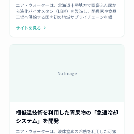
が新エネ大賞「新エネルギー財団会長賞」
エア・ウォーターは、北海道十勝地方で家畜ふん尿か
を受賞
ら液化バイオメタン（LBM）を製造し、酪農家や食品
工場へ供給する国内初の地域サプライチェーンを構
築。この再生可能エネルギーの地産地消モデルが評価
サイトを見る
され、新エネ大賞を受賞しました 。
No Image
極低温技術を利用した青果物の「急速冷却
システム」を開発
エア・ウォーターは、液体窒素の冷熱を利用した可搬