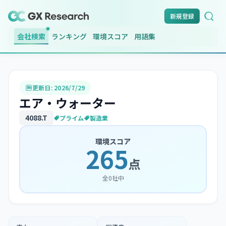
新規登録
会社検索
ランキング
環境スコア
用語集
更新日:
2026/7/29
エア・ウォーター
4088
.T
プライム
製造業
環境スコア
265
点
全
0
社中