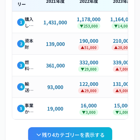
2021
年度
2022
年度
2023
年度
リー
1,178,000
1,164,000
購入
1,431,000
1
した
▼
253,000
▼
14,000
製
品・
190,000
210,000
資本
139,000
2
サー
財
▲
51,000
▲
20,000
ビス
332,000
339,000
燃
361,000
3
料・
▼
29,000
▲
7,000
エネ
ルギ
122,000
131,000
輸
93,000
4
ー関
送・
▲
29,000
▲
9,000
連活
配送
動
（上
16,000
15,000
事業
19,000
5
流）
から
▼
3,000
▼
1,000
発生
する
廃棄
残り
4
カテゴリーを表示する
物