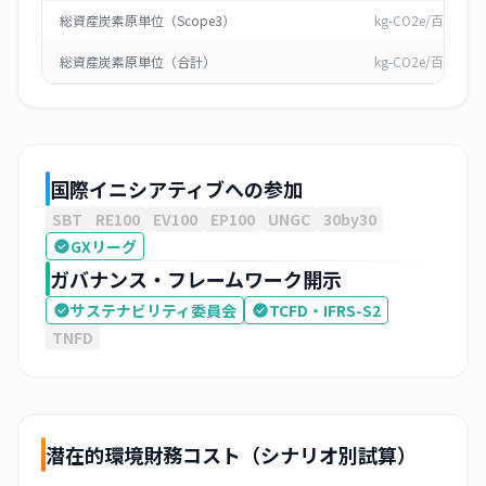
総資産炭素原単位（Scope3）
kg-CO2e/百万円
総資産炭素原単位（合計）
kg-CO2e/百万円
国際イニシアティブへの参加
SBT
RE100
EV100
EP100
UNGC
30by30
GXリーグ
ガバナンス・フレームワーク開示
サステナビリティ委員会
TCFD・IFRS-S2
TNFD
潜在的環境財務コスト（シナリオ別試算）