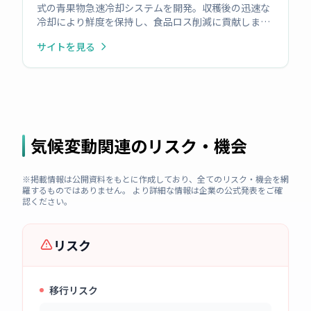
式の青果物急速冷却システムを開発。収穫後の迅速な
冷却により鮮度を保持し、食品ロス削減に貢献しま
す。気候変動による高温化が進む中、産地の課題解決
サイトを見る
と持続可能な農業支援を目指します 。
気候変動関連のリスク・機会
※掲載情報は公開資料をもとに作成しており、全てのリスク・機会を網
羅するものではありません。 より詳細な情報は企業の公式発表をご確
認ください。
リスク
移行リスク