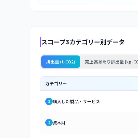
スコープ3カテゴリー別データ
排出量 (t-CO2)
売上高あたり排出量 (kg-CO
カテゴリー
購入した製品・サービス
1
資本財
2