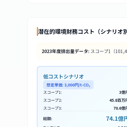
潜在的環境財務コスト（シナリオ
2023
年度排出量データ:
スコープ1
（101,
低コストシナリオ
想定単価:
3,000
円/t-CO₂
スコープ1:
3億
スコープ2:
45.8百万
スコープ3:
70.6億
74.1億
総額: