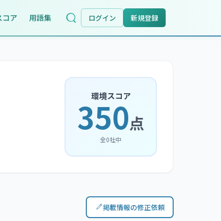
スコア
用語集
ログイン
新規登録
環境スコア
350
点
全
0
社中
掲載情報の修正依頼