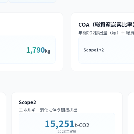
COA（総資産炭素比率
年間CO2排出量（kg）÷ 総
1,790
Scope1+2
kg
Scope2
エネルギー消化に伴う間接排出
15,251
t-CO2
2023年実績