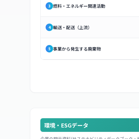
燃料・エネルギー関連活動
3
輸送・配送（上流）
4
事業から発生する廃棄物
5
環境・ESGデータ
企業の開示資料(サステナビリティデータブック・