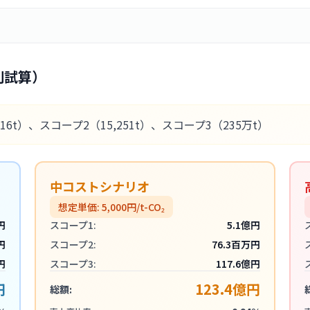
別試算）
416t）
、スコープ2
（15,251t）
、スコープ3
（235万t）
中コストシナリオ
想定単価:
5,000
円/t-CO₂
円
スコープ1:
5.1億円
円
スコープ2:
76.3百万円
円
スコープ3:
117.6億円
円
123.4億円
総額: