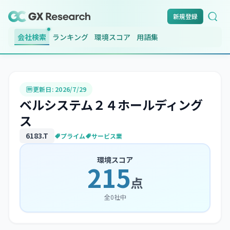
新規登録
会社検索
ランキング
環境スコア
用語集
更新日:
2026/7/29
ベルシステム２４ホールディング
ス
6183
.T
プライム
サービス業
環境スコア
215
点
全
0
社中