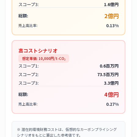
スコープ3:
1.6億円
2億円
総額:
0.13%
売上高比率:
高コストシナリオ
想定単価:
10,000
円/t-CO₂
スコープ1:
0.6百万円
スコープ2:
73.5百万円
スコープ3:
3.3億円
4億円
総額:
0.27%
売上高比率:
※
潜在的環境財務コストは、仮想的なカーボンプライシング
シナリオをもとに算出した参考値です。