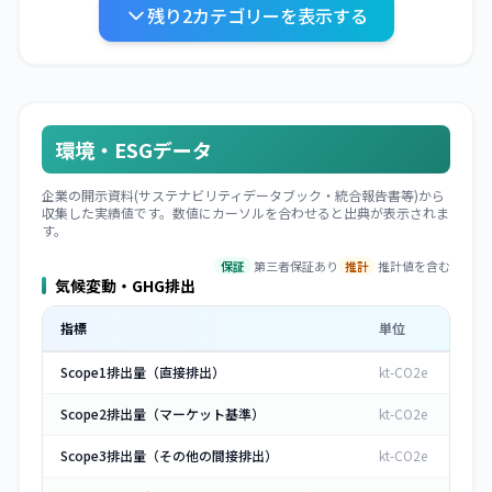
廃棄
残り
2
カテゴリーを表示する
物
環境・ESGデータ
企業の開示資料(サステナビリティデータブック・統合報告書等)から
収集した実績値です。数値にカーソルを合わせると出典が表示されま
す。
保証
第三者保証あり
推計
推計値を含む
気候変動・GHG排出
指標
単位
Scope1排出量（直接排出）
kt-CO2e
Scope2排出量（マーケット基準）
kt-CO2e
Scope3排出量（その他の間接排出）
kt-CO2e