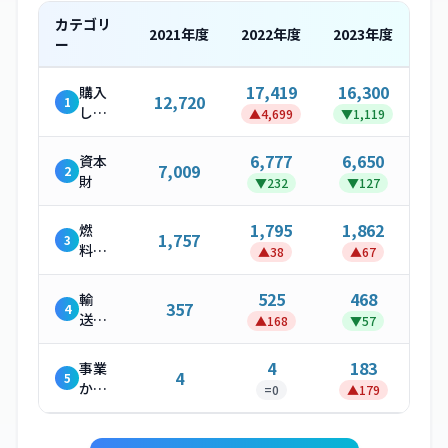
カテゴリ
2021
年度
2022
年度
2023
年度
ー
17,419
16,300
購入
12,720
1
した
▲
4,699
▼
1,119
製
品・
6,777
6,650
資本
7,009
2
サー
財
▼
232
▼
127
ビス
1,795
1,862
燃
1,757
3
料・
▲
38
▲
67
エネ
ルギ
525
468
輸
357
4
ー関
送・
▲
168
▼
57
連活
配送
動
（上
4
183
事業
4
5
流）
から
=
0
▲
179
発生
する