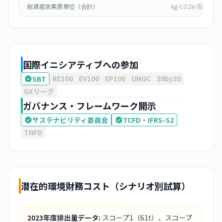
総資産炭素原単位（合計）
kg-CO2e/百万円
国際イニシアティブへの参加
RE100
EV100
EP100
UNGC
30by30
SBT
GXリーグ
ガバナンス・フレームワーク開示
サステナビリティ委員会
TCFD・IFRS-S2
TNFD
潜在的環境財務コスト（シナリオ別試算）
2023
年度排出量データ:
スコープ1
（61t）
、スコープ