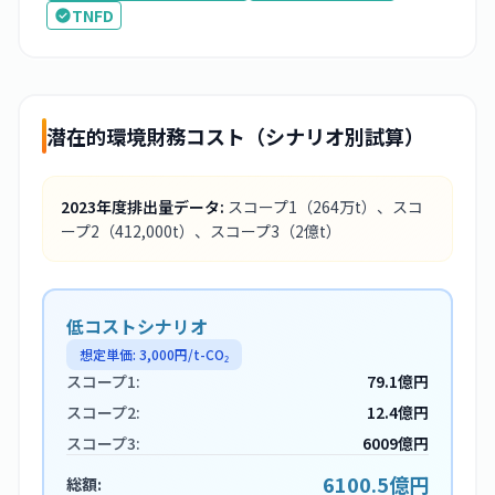
TNFD
潜在的環境財務コスト（シナリオ別試算）
2023
年度排出量データ:
スコープ1
（264万t）
、スコ
ープ2
（412,000t）
、スコープ3
（2億t）
低コストシナリオ
想定単価:
3,000
円/t-CO₂
スコープ1:
79.1億円
スコープ2:
12.4億円
スコープ3:
6009億円
6100.5億円
総額: