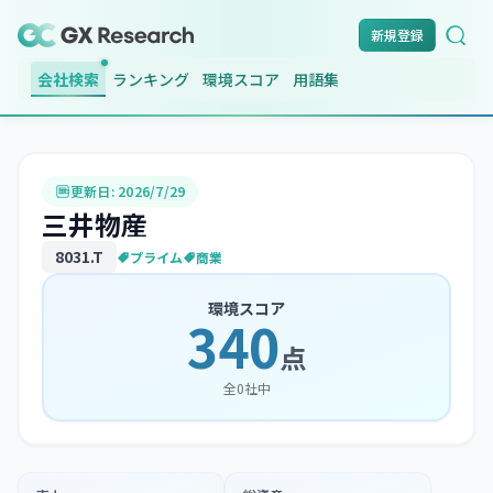
新規登録
会社検索
ランキング
環境スコア
用語集
更新日:
2026/7/29
三井物産
8031
.T
プライム
商業
環境スコア
340
点
全
0
社中