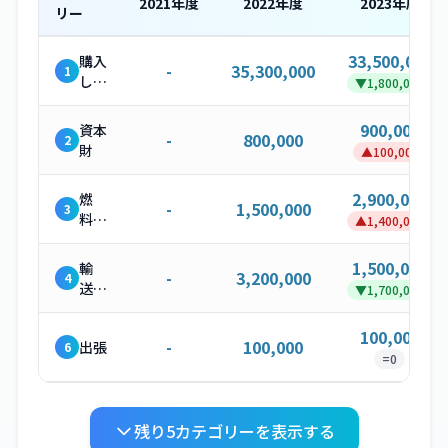
2021
年度
2022
年度
2023
年度
リー
33,500,000
購入
-
35,300,000
1
した
▼
1,800,000
製
品・
900,000
資本
-
800,000
2
サー
財
▲
100,000
ビス
2,900,000
燃
-
1,500,000
3
料・
▲
1,400,000
エネ
ルギ
1,500,000
輸
-
3,200,000
4
ー関
送・
▼
1,700,000
連活
配送
動
（上
100,000
-
100,000
出張
6
流）
=
0
残り
5
カテゴリーを表示する