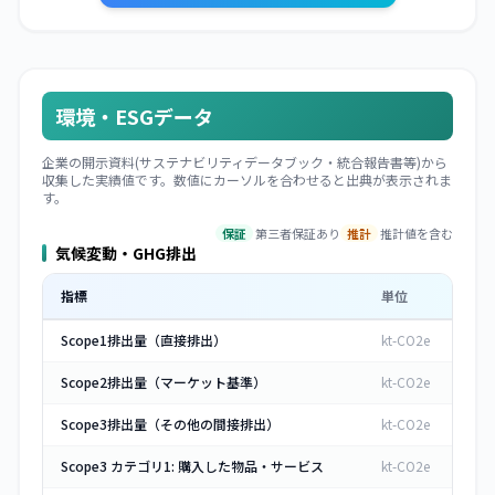
環境・ESGデータ
企業の開示資料(サステナビリティデータブック・統合報告書等)から
収集した実績値です。数値にカーソルを合わせると出典が表示されま
す。
保証
第三者保証あり
推計
推計値を含む
気候変動・GHG排出
指標
単位
Scope1排出量（直接排出）
kt-CO2e
Scope2排出量（マーケット基準）
kt-CO2e
Scope3排出量（その他の間接排出）
kt-CO2e
Scope3 カテゴリ1: 購入した物品・サービス
kt-CO2e