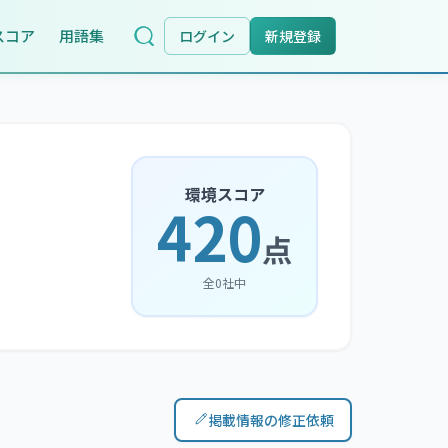
スコア
用語集
ログイン
新規登録
環境スコア
420
点
全
0
社中
掲載情報の修正依頼