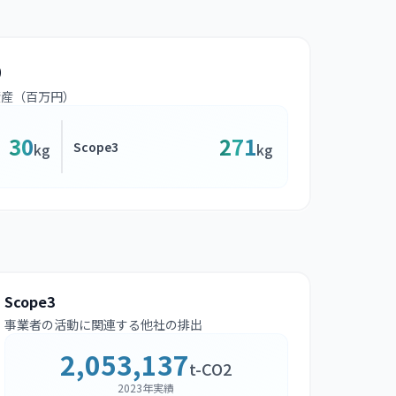
）
資産（百万円）
30
271
Scope3
kg
kg
Scope3
事業者の活動に関連する他社の排出
2,053,137
t-CO2
2023年実績