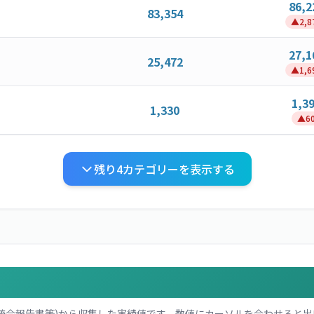
86,2
83,354
▲
2,8
27,1
25,472
▲
1,6
1,3
1,330
▲
6
残り
4
カテゴリーを表示する
統合報告書等)から収集した実績値です。数値にカーソルを合わせると出