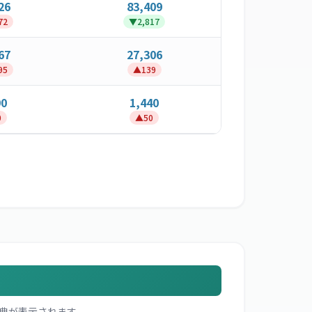
26
83,409
72
▼
2,817
67
27,306
95
▲
139
90
1,440
0
▲
50
典が表示されます。