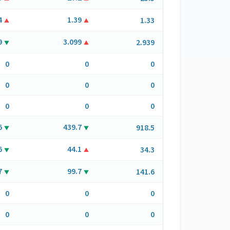
4
1.39
1.33
▲
▲
9
3.099
2.939
▼
▲
0
0
0
0
0
0
0
0
0
6
439.7
918.5
▼
▼
6
44.1
34.3
▼
▲
7
99.7
141.6
▼
▼
0
0
0
0
0
0