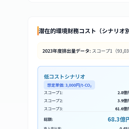
潜在的環境財務コスト（シナリオ
2023
年度排出量データ:
スコープ1
（93,0
低コストシナリオ
想定単価:
3,000
円/t-CO₂
スコープ1:
2.8億
スコープ2:
3.9億
スコープ3:
61.6億
68.3億
総額:
0.45
売上高比率: