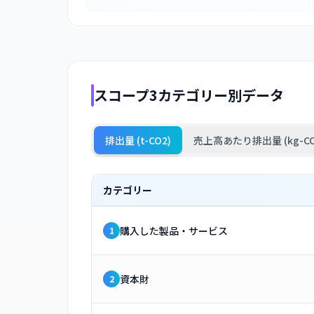
スコープ3カテゴリー別データ
排出量 (t-CO2)
売上高あたり排出量 (kg-CO
カテゴリー
購入した製品・サービス
1
資本財
2