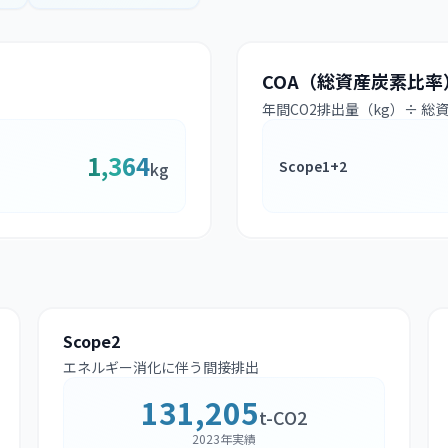
COA（総資産炭素比率
年間CO2排出量（kg）÷ 総
1,364
Scope1+2
kg
Scope2
エネルギー消化に伴う間接排出
131,205
t-CO2
2023年実績