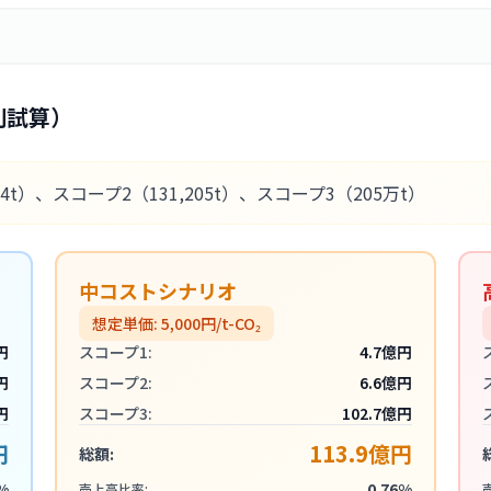
別試算）
34t）
、スコープ2
（131,205t）
、スコープ3
（205万t）
中コストシナリオ
想定単価:
5,000
円/t-CO₂
円
スコープ1:
4.7億円
円
スコープ2:
6.6億円
円
スコープ3:
102.7億円
円
113.9億円
総額:
%
0.76%
売上高比率: