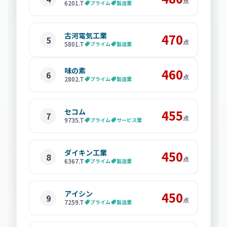
点
6201
.T
プライム
製造業
古河電気工業
470
5
点
5801
.T
プライム
製造業
味の素
460
6
点
2802
.T
プライム
製造業
セコム
455
7
点
9735
.T
プライム
サービス業
ダイキン工業
450
8
点
6367
.T
プライム
製造業
アイシン
450
9
点
7259
.T
プライム
製造業