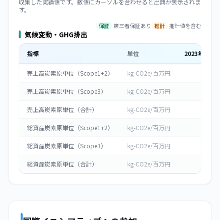
収集した実績値です。数値にカーソルを合わせると出典が表示されま
す。
保証
第三者保証あり
推計
推計値を含む
気候変動・GHG排出
指標
単位
2023
年度
売上高炭素原単位（Scope1+2）
kg-CO2e/百万円
0
売上高炭素原単位（Scope3）
kg-CO2e/百万円
0
売上高炭素原単位（合計）
kg-CO2e/百万円
0
総資産炭素原単位（Scope1+2）
kg-CO2e/百万円
0
総資産炭素原単位（Scope3）
kg-CO2e/百万円
0
総資産炭素原単位（合計）
kg-CO2e/百万円
0