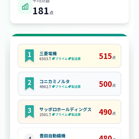
平均点数
181
点
三菱電機
515
点
6503
.T
プライム
製造業
コニカミノルタ
500
点
4902
.T
プライム
製造業
サッポロホールディングス
490
点
2501
.T
プライム
製造業
豊田自動織機
480
4