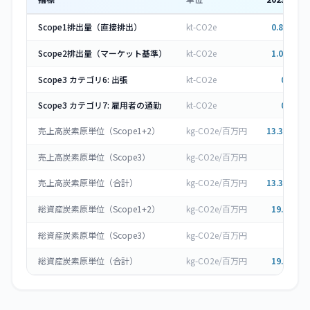
Scope1排出量（直接排出）
kt-CO2e
0.851
▼
Scope2排出量（マーケット基準）
kt-CO2e
1.045
▲
Scope3 カテゴリ6: 出張
kt-CO2e
0.163
Scope3 カテゴリ7: 雇用者の通勤
kt-CO2e
0.182
売上高炭素原単位（Scope1+2）
kg-CO2e/百万円
13.359
▼
売上高炭素原単位（Scope3）
kg-CO2e/百万円
0
売上高炭素原単位（合計）
kg-CO2e/百万円
13.359
▼
総資産炭素原単位（Scope1+2）
kg-CO2e/百万円
19.32
▼
総資産炭素原単位（Scope3）
kg-CO2e/百万円
0
総資産炭素原単位（合計）
kg-CO2e/百万円
19.32
▼