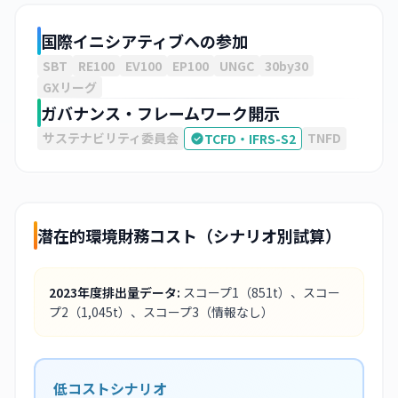
国際イニシアティブへの参加
SBT
RE100
EV100
EP100
UNGC
30by30
GXリーグ
ガバナンス・フレームワーク開示
サステナビリティ委員会
TNFD
TCFD・IFRS-S2
潜在的環境財務コスト（シナリオ別試算）
2023
年度排出量データ:
スコープ1
（851t）
、スコー
プ2
（1,045t）
、スコープ3
（情報なし）
低コストシナリオ