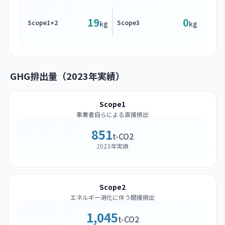
19
0
Scope1+2
Scope3
kg
kg
GHG排出量（2023年実績）
Scope1
事業者自らによる直接排出
851
t-CO2
2023年実績
Scope2
エネルギー消化に伴う間接排出
1,045
t-CO2