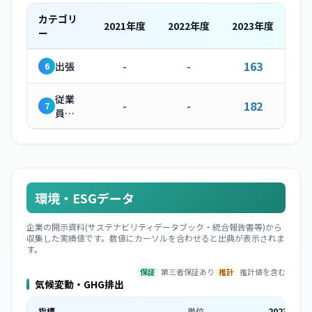
カテゴリ
2021
年度
2022
年度
2023
年度
ー
-
-
163
出張
6
従業
-
-
182
7
員の
通勤
環境・ESGデータ
企業の開示資料(サステナビリティデータブック・統合報告書等)から
収集した実績値です。数値にカーソルを合わせると出典が表示されま
す。
保証
第三者保証あり
推計
推計値を含む
気候変動・GHG排出
指標
単位
2023
年度