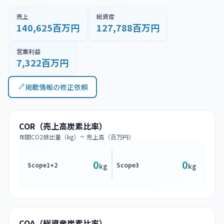
売上
総資産
140,625百万円
127,788百万円
営業利益
7,322百万円
掲載情報の修正依頼
COR（売上高炭素比率）
年間CO2排出量（kg）÷ 売上高（百万円）
0
0
Scope1+2
Scope3
kg
kg
COA（総資産炭素比率）