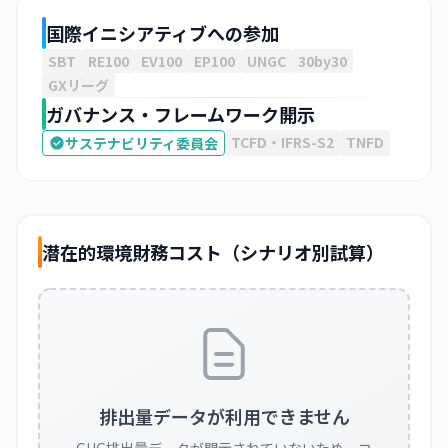
国際イニシアティブへの参加
SBT
RE100
EV100
EP100
UNGC
30by30
GXリーグ
ガバナンス・フレームワーク開示
TCFD・IFRS-S2
TNFD
サステナビリティ委員会
潜在的環境財務コスト（シナリオ別試算）
排出量データが利用できません