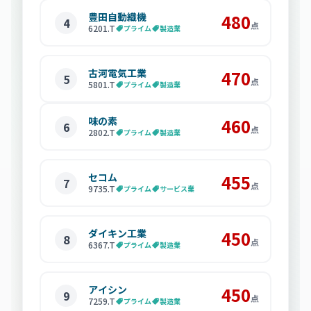
豊田自動織機
480
4
点
6201
.T
プライム
製造業
古河電気工業
470
5
点
5801
.T
プライム
製造業
味の素
460
6
点
2802
.T
プライム
製造業
セコム
455
7
点
9735
.T
プライム
サービス業
ダイキン工業
450
8
点
6367
.T
プライム
製造業
アイシン
450
9
点
7259
.T
プライム
製造業