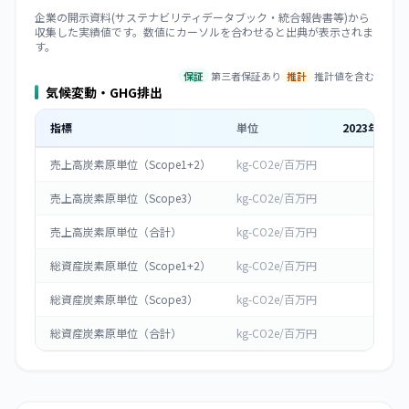
企業の開示資料(サステナビリティデータブック・統合報告書等)から
収集した実績値です。数値にカーソルを合わせると出典が表示されま
す。
保証
第三者保証あり
推計
推計値を含む
気候変動・GHG排出
指標
単位
2023
年度
売上高炭素原単位（Scope1+2）
kg-CO2e/百万円
0
売上高炭素原単位（Scope3）
kg-CO2e/百万円
0
売上高炭素原単位（合計）
kg-CO2e/百万円
0
総資産炭素原単位（Scope1+2）
kg-CO2e/百万円
0
総資産炭素原単位（Scope3）
kg-CO2e/百万円
0
総資産炭素原単位（合計）
kg-CO2e/百万円
0