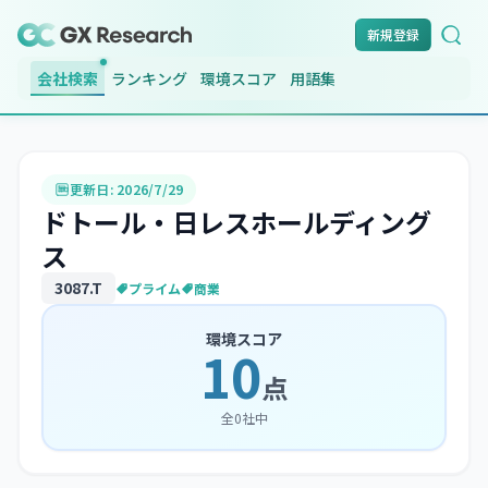
新規登録
会社検索
ランキング
環境スコア
用語集
更新日:
2026/7/29
ドトール・日レスホールディング
ス
3087
.T
プライム
商業
環境スコア
10
点
全
0
社中