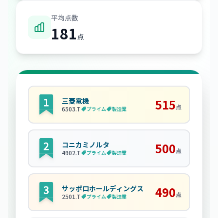
平均点数
181
点
三菱電機
515
点
6503
.T
プライム
製造業
コニカミノルタ
500
点
4902
.T
プライム
製造業
サッポロホールディングス
490
点
2501
.T
プライム
製造業