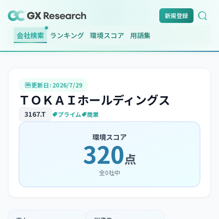
新規登録
会社検索
ランキング
環境スコア
用語集
更新日:
2026/7/29
ＴＯＫＡＩホールディングス
3167
.T
プライム
商業
環境スコア
320
点
全
0
社中