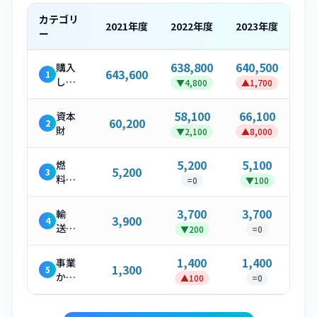
カテゴリ
2021
年度
2022
年度
2023
年度
ー
638,800
640,500
購入
643,600
1
した
▼
4,800
▲
1,700
製
品・
58,100
66,100
資本
60,200
2
サー
財
▼
2,100
▲
8,000
ビス
5,200
5,100
燃
5,200
3
料・
=
0
▼
100
エネ
ルギ
3,700
3,700
輸
3,900
4
ー関
送・
▼
200
=
0
連活
配送
動
（上
1,400
1,400
事業
1,300
5
流）
から
▲
100
=
0
発生
する