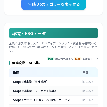
廃棄
残り
5
カテゴリーを表示する
物
環境・ESGデータ
企業の開示資料(サステナビリティデータブック・統合報告書等)から
収集した実績値です。数値にカーソルを合わせると出典が表示されま
す。
保証
第三者保証あり
推計
推計値を含む
気候変動・GHG排出
指標
単位
Scope1排出量（直接排出）
kt-CO2e
Scope2排出量（マーケット基準）
kt-CO2e
Scope3 カテゴリ1: 購入した物品・サービス
kt-CO2e