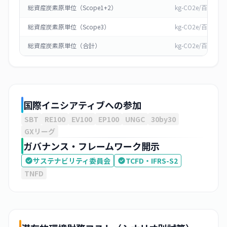
総資産炭素原単位（Scope1+2）
kg-CO2e/百万円
総資産炭素原単位（Scope3）
kg-CO2e/百万円
総資産炭素原単位（合計）
kg-CO2e/百万円
国際イニシアティブへの参加
SBT
RE100
EV100
EP100
UNGC
30by30
GXリーグ
ガバナンス・フレームワーク開示
サステナビリティ委員会
TCFD・IFRS-S2
TNFD