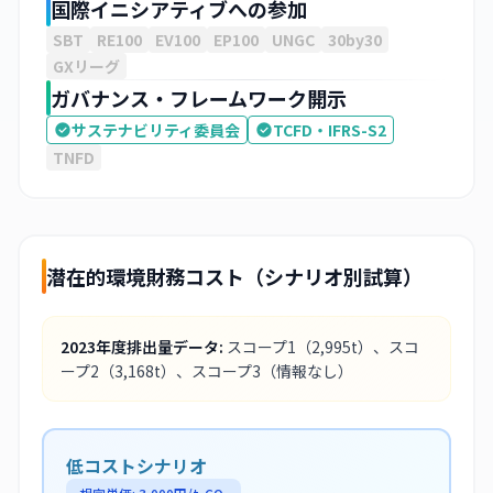
国際イニシアティブへの参加
SBT
RE100
EV100
EP100
UNGC
30by30
GXリーグ
ガバナンス・フレームワーク開示
サステナビリティ委員会
TCFD・IFRS-S2
TNFD
潜在的環境財務コスト（シナリオ別試算）
2023
年度排出量データ:
スコープ1
（2,995t）
、スコ
ープ2
（3,168t）
、スコープ3
（情報なし）
低コストシナリオ