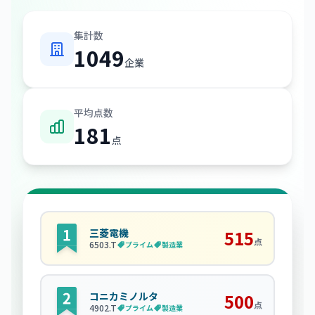
集計数
1049
企業
平均点数
181
点
三菱電機
515
点
6503
.T
プライム
製造業
コニカミノルタ
500
点
4902
.T
プライム
製造業