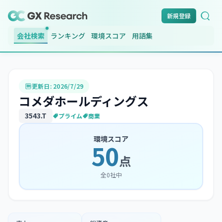
新規登録
会社検索
ランキング
環境スコア
用語集
更新日:
2026/7/29
コメダホールディングス
3543
.T
プライム
商業
環境スコア
50
点
全
0
社中