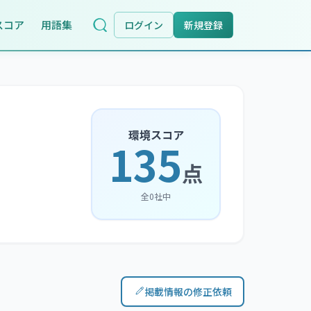
スコア
用語集
ログイン
新規登録
環境スコア
135
点
全
0
社中
掲載情報の修正依頼