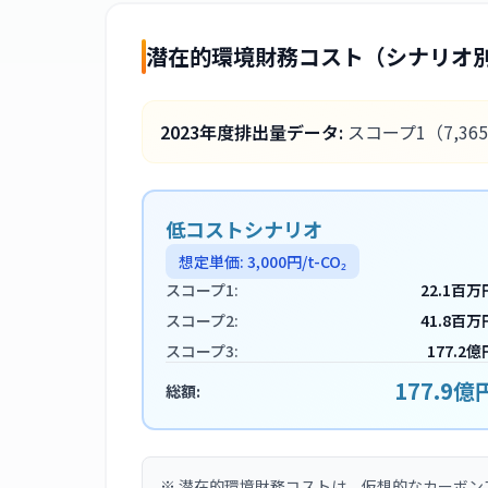
潜在的環境財務コスト（シナリオ
2023
年度排出量データ:
スコープ1
（7,36
低コストシナリオ
想定単価:
3,000
円/t-CO₂
スコープ1:
22.1百万
スコープ2:
41.8百万
スコープ3:
177.2億
177.9億
総額:
※
潜在的環境財務コストは、仮想的なカーボン