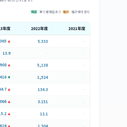
保証
第三者保証あり
推計
推計値を含む
23
年度
2022
年度
2021
年度
.365
5.333
-
▲
13.9
-
-
,908
5,138
-
▲
,416
1,524
-
▼
84.7
134.3
-
▲
.066
3.151
-
▲
15.2
12.1
-
▲
.624
1.304
-
▲