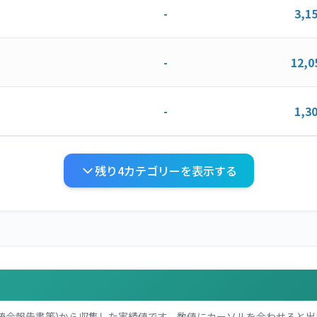
-
3,1
-
12,0
-
1,3
残り
4
カテゴリーを表示する
統合報告書等)から収集した実績値です。数値にカーソルを合わせると出