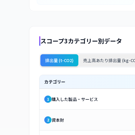
スコープ3カテゴリー別データ
排出量 (t-CO2)
売上高あたり排出量 (kg-CO
カテゴリー
購入した製品・サービス
1
資本財
2