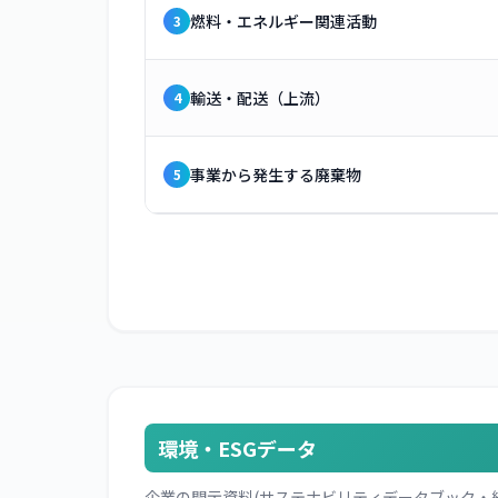
燃料・エネルギー関連活動
3
輸送・配送（上流）
4
事業から発生する廃棄物
5
環境・ESGデータ
企業の開示資料(サステナビリティデータブック・