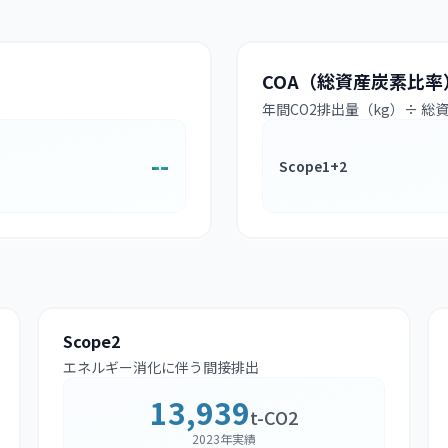
COA（総資産炭素比率
年間CO2排出量（kg）÷ 総
--
Scope1+2
Scope2
エネルギー消化に伴う間接排出
13,939
t-CO2
2023年実績