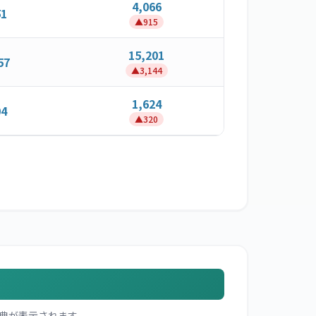
4,066
51
▲
915
15,201
57
▲
3,144
1,624
04
▲
320
典が表示されます。