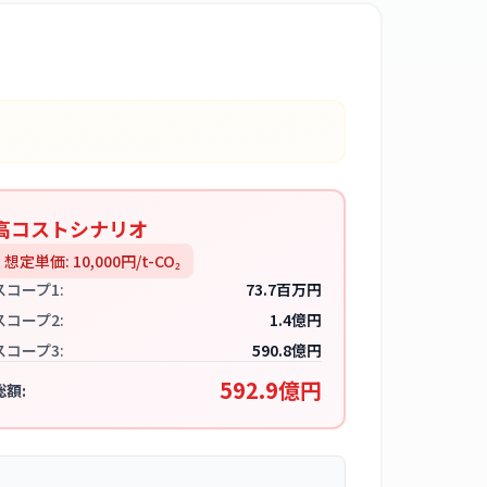
高コストシナリオ
想定単価:
10,000
円/t-CO₂
スコープ1:
73.7百万円
スコープ2:
1.4億円
スコープ3:
590.8億円
592.9億円
総額: