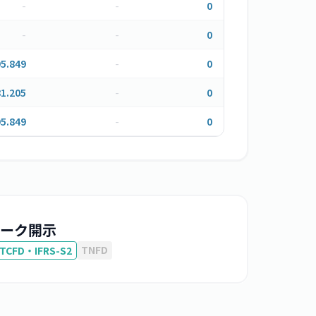
-
-
0
-
-
0
95.849
-
0
1.205
-
0
95.849
-
0
ーク開示
TNFD
TCFD・IFRS-S2