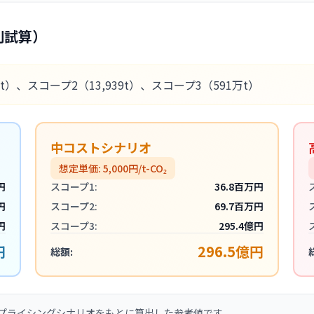
別試算）
5t）
、スコープ2
（13,939t）
、スコープ3
（591万t）
中コストシナリオ
想定単価:
5,000
円/t-CO₂
円
スコープ1:
36.8百万円
円
スコープ2:
69.7百万円
円
スコープ3:
295.4億円
円
296.5億円
総額:
プライシングシナリオをもとに算出した参考値です。