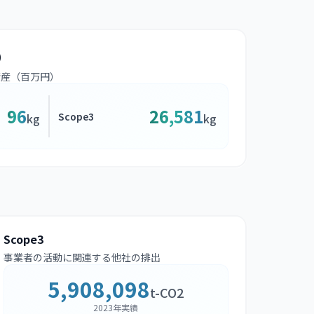
）
資産（百万円）
96
26,581
Scope3
kg
kg
Scope3
事業者の活動に関連する他社の排出
5,908,098
t-CO2
2023年実績