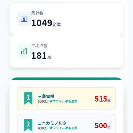
集計数
1049
企業
平均点数
181
点
三菱電機
515
点
6503
.T
プライム
製造業
コニカミノルタ
500
点
4902
.T
プライム
製造業