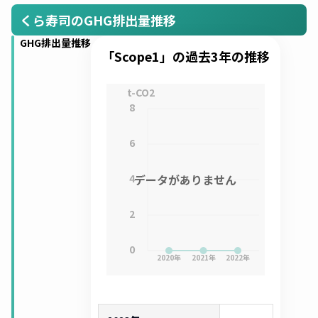
くら寿司のGHG排出量推移
GHG排出量推移
「Scope1」の過去3年の推移
t-CO2
8
6
4
データがありません
2
0
2020
年
2021
年
2022
年