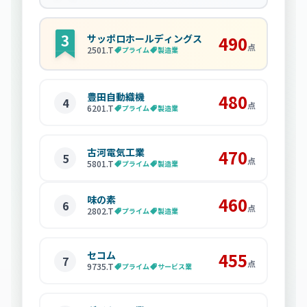
サッポロホールディングス
490
点
2501
.T
プライム
製造業
豊田自動織機
480
4
点
6201
.T
プライム
製造業
古河電気工業
470
5
点
5801
.T
プライム
製造業
味の素
460
6
点
2802
.T
プライム
製造業
セコム
455
7
点
9735
.T
プライム
サービス業