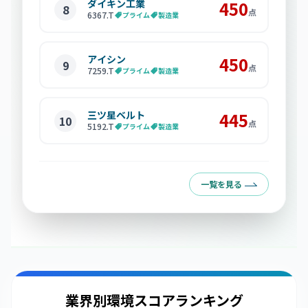
ダイキン工業
450
8
点
6367
.T
プライム
製造業
アイシン
450
9
点
7259
.T
プライム
製造業
三ツ星ベルト
445
10
点
5192
.T
プライム
製造業
一覧を見る
業界別環境スコアランキング