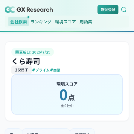
新規登録
会社検索
ランキング
環境スコア
用語集
更新日:
2026/7/29
くら寿司
2695
.T
プライム
商業
環境スコア
0
点
全
0
社中