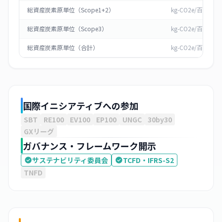
総資産炭素原単位（Scope1+2）
kg-CO2e/百万円
総資産炭素原単位（Scope3）
kg-CO2e/百万円
総資産炭素原単位（合計）
kg-CO2e/百万円
国際イニシアティブへの参加
SBT
RE100
EV100
EP100
UNGC
30by30
GXリーグ
ガバナンス・フレームワーク開示
サステナビリティ委員会
TCFD・IFRS-S2
TNFD