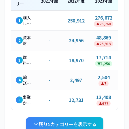
2021
年度
2022
年度
2023
年度
リー
276,672
購入
-
250,912
1
した
▲
25,760
製
品・
48,869
資本
-
24,956
2
サー
財
▲
23,913
ビス
17,714
燃
-
18,970
3
料・
▼
1,256
エネ
ルギ
2,504
輸
-
2,497
4
ー関
送・
▲
7
連活
配送
動
（上
13,408
事業
-
12,731
5
流）
から
▲
677
発生
する
廃棄
残り
5
カテゴリーを表示する
物