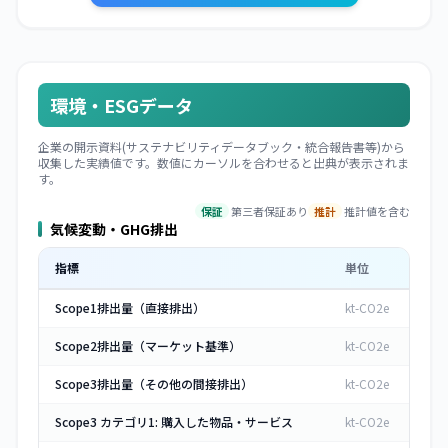
環境・ESGデータ
企業の開示資料(サステナビリティデータブック・統合報告書等)から
収集した実績値です。数値にカーソルを合わせると出典が表示されま
す。
保証
第三者保証あり
推計
推計値を含む
気候変動・GHG排出
指標
単位
Scope1排出量（直接排出）
kt-CO2e
Scope2排出量（マーケット基準）
kt-CO2e
Scope3排出量（その他の間接排出）
kt-CO2e
Scope3 カテゴリ1: 購入した物品・サービス
kt-CO2e