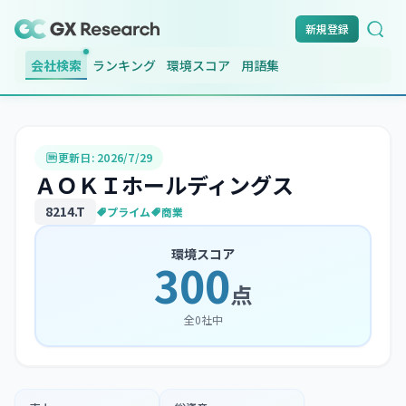
新規登録
会社検索
ランキング
環境スコア
用語集
更新日:
2026/7/29
ＡＯＫＩホールディングス
8214
.T
プライム
商業
環境スコア
300
点
全
0
社中