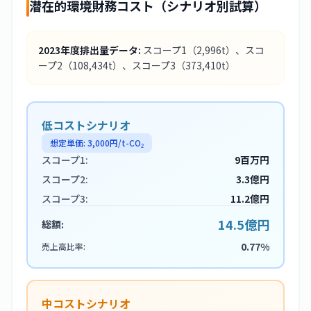
潜在的環境財務コスト（シナリオ別試算）
2023
年度排出量データ:
スコープ1
（2,996t）
、スコ
ープ2
（108,434t）
、スコープ3
（373,410t）
低コストシナリオ
想定単価:
3,000
円/t-CO₂
スコープ1:
9百万円
スコープ2:
3.3億円
スコープ3:
11.2億円
14.5億円
総額:
0.77%
売上高比率:
中コストシナリオ