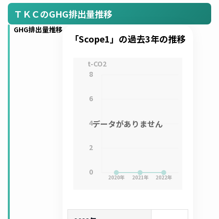
ＴＫＣのGHG排出量推移
GHG排出量推移
「Scope1」の過去3年の推移
t-CO2
8
6
4
データがありません
2
0
2020
年
2021
年
2022
年