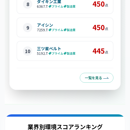
ダイキン工業
450
8
点
6367
.T
プライム
製造業
アイシン
450
9
点
7259
.T
プライム
製造業
三ツ星ベルト
445
10
点
5192
.T
プライム
製造業
一覧を見る
業界別環境スコアランキング