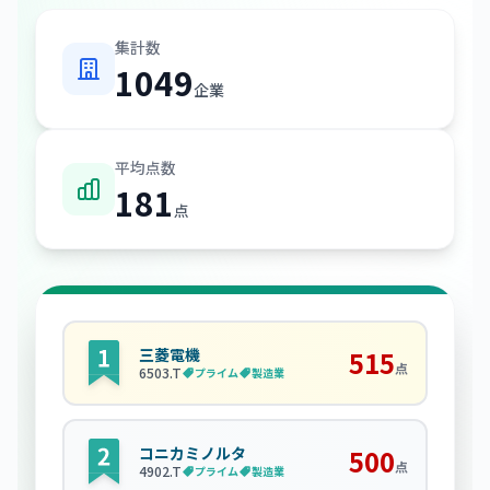
集計数
1049
企業
平均点数
181
点
三菱電機
515
点
6503
.T
プライム
製造業
コニカミノルタ
500
点
4902
.T
プライム
製造業