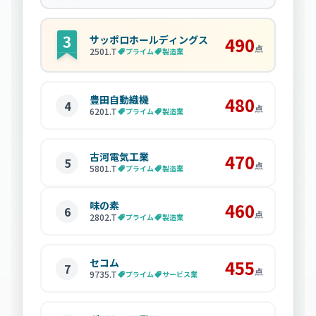
サッポロホールディングス
490
点
2501
.T
プライム
製造業
豊田自動織機
480
4
点
6201
.T
プライム
製造業
古河電気工業
470
5
点
5801
.T
プライム
製造業
味の素
460
6
点
2802
.T
プライム
製造業
セコム
455
7
点
9735
.T
プライム
サービス業