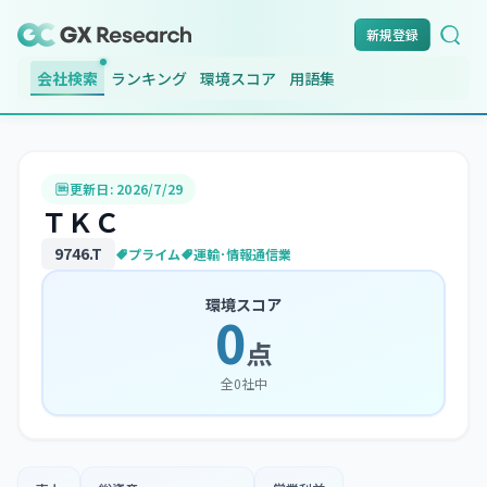
新規登録
会社検索
ランキング
環境スコア
用語集
更新日:
2026/7/29
ＴＫＣ
9746
.T
プライム
運輸･情報通信業
環境スコア
0
点
全
0
社中