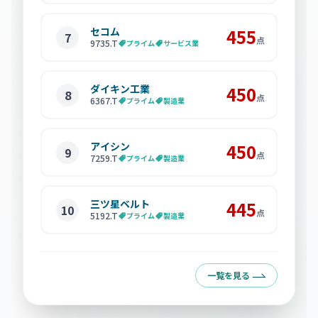
セコム
455
7
点
9735
.T
プライム
サービス業
ダイキン工業
450
8
点
6367
.T
プライム
製造業
アイシン
450
9
点
7259
.T
プライム
製造業
三ツ星ベルト
445
10
点
5192
.T
プライム
製造業
一覧を見る