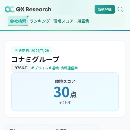
新規登録
会社検索
ランキング
環境スコア
用語集
更新日:
2026/7/29
コナミグループ
9766
.T
プライム
運輸･情報通信業
環境スコア
30
点
全
0
社中