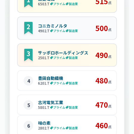
515
点
6503
.T
プライム
製造業
コニカミノルタ
500
点
4902
.T
プライム
製造業
サッポロホールディングス
490
点
2501
.T
プライム
製造業
豊田自動織機
480
4
点
6201
.T
プライム
製造業
古河電気工業
470
5
点
5801
.T
プライム
製造業
味の素
460
6
点
2802
.T
プライム
製造業