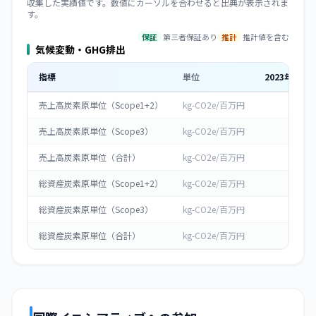
収集した実績値です。数値にカーソルを合わせると出典が表示されま
す。
保証
第三者保証あり
推計
推計値を含む
気候変動・GHG排出
指標
単位
2023
年度
売上高炭素原単位（Scope1+2）
kg-CO2e/百万円
0
売上高炭素原単位（Scope3）
kg-CO2e/百万円
0
売上高炭素原単位（合計）
kg-CO2e/百万円
0
総資産炭素原単位（Scope1+2）
kg-CO2e/百万円
0
総資産炭素原単位（Scope3）
kg-CO2e/百万円
0
総資産炭素原単位（合計）
kg-CO2e/百万円
0