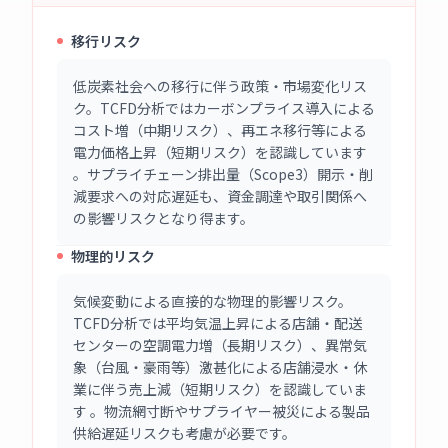
移行リスク
低炭素社会への移行に伴う政策・市場変化リス
ク。TCFD分析ではカーボンプライス導入による
コスト増（中期リスク）、再エネ移行等による
電力価格上昇（短期リスク）を認識しています
。サプライチェーン排出量（Scope3）開示・削
減要求への対応遅延も、資金調達や取引関係へ
の影響リスクとなり得ます。
物理的リスク
気候変動による直接的な物理的影響リスク。
TCFD分析では平均気温上昇による店舗・配送
センターの空調電力増（長期リスク）、異常気
象（台風・豪雨等）激甚化による店舗浸水・休
業に伴う売上減（短期リスク）を認識していま
す 。物流網寸断やサプライヤー被災による製品
供給遅延リスクも考慮が必要です。