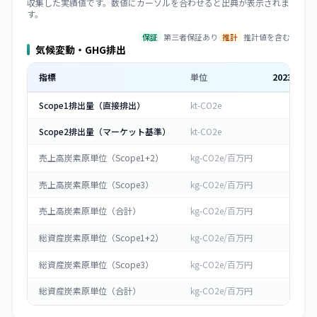
収集した実績値です。数値にカーソルを合わせると出典が表示されま
す。
保証
第三者保証あり
推計
推計値を含む
気候変動・GHG排出
指標
単位
2023
年度
Scope1排出量（直接排出）
kt-CO2e
-
Scope2排出量（マーケット基準）
kt-CO2e
-
売上高炭素原単位（Scope1+2）
kg-CO2e/百万円
0
売上高炭素原単位（Scope3）
kg-CO2e/百万円
0
売上高炭素原単位（合計）
kg-CO2e/百万円
0
総資産炭素原単位（Scope1+2）
kg-CO2e/百万円
0
総資産炭素原単位（Scope3）
kg-CO2e/百万円
0
総資産炭素原単位（合計）
kg-CO2e/百万円
0