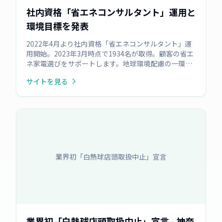
社内資格「省エネコンサルタント」運用と
環境目標を発表
2022年4月より社内資格「省エネコンサルタント」運
用開始。2023年3月時点で1934名が取得。顧客の省エ
ネ家電選びをサポートします。地球環境配慮の一環と
して、2030年までに1店舗あたりのCO2排出量50％削
サイトを見る
減（2013年度比）を目指す目標も公表しました 。
業界初「白熱球店頭取扱中止」宣言
業界初「白熱球店頭取扱中止」宣言 - 神奈