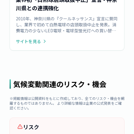
川県との連携強化
2010年、神奈川県の『クールネッサンス』宣言に賛同
し、業界で初めて白熱電球の店頭取扱中止を発表。消
費電力の少ないLED電球・電球型蛍光灯への買い替え
を促進しました。この取り組みを受け、神奈川県と地
サイトを見る
球温暖化対策推進に関する『クールネッサンス協定』
を締結しました。
気候変動関連のリスク・機会
※掲載情報は公開資料をもとに作成しており、全てのリスク・機会を網
羅するものではありません。 より詳細な情報は企業の公式発表をご確
認ください。
リスク