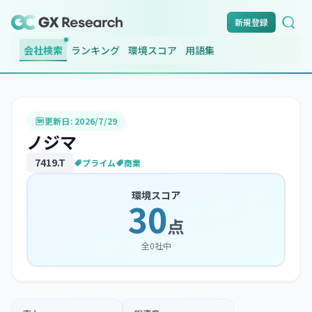
新規登録
会社検索
ランキング
環境スコア
用語集
更新日:
2026/7/29
ノジマ
7419
.T
プライム
商業
環境スコア
30
点
全
0
社中