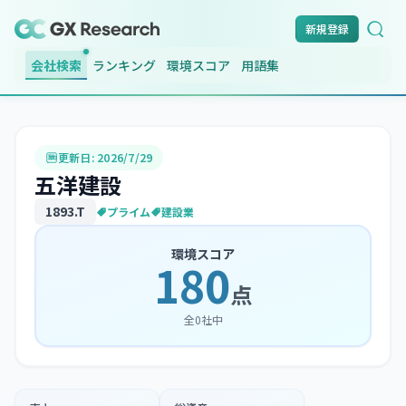
新規登録
会社検索
ランキング
環境スコア
用語集
更新日:
2026/7/29
五洋建設
1893
.T
プライム
建設業
環境スコア
180
点
全
0
社中