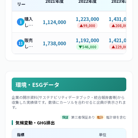
2021
年度
2022
年度
2023
年度
リー
1,223,000
1,431,000
購入
1,124,000
1
した
▲
99,000
▲
208,000
製
品・
1,192,000
1,421,000
販売
1,738,000
11
サー
した
▼
546,000
▲
229,000
ビス
製品
の使
用
環境・ESGデータ
企業の開示資料(サステナビリティデータブック・統合報告書等)から
収集した実績値です。数値にカーソルを合わせると出典が表示されま
す。
保証
第三者保証あり
推計
推計値を含む
気候変動・GHG排出
指標
単位