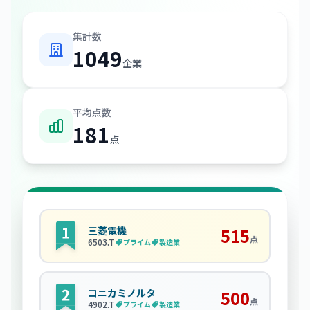
集計数
1049
企業
平均点数
181
点
三菱電機
515
点
6503
.T
プライム
製造業
コニカミノルタ
500
点
4902
.T
プライム
製造業