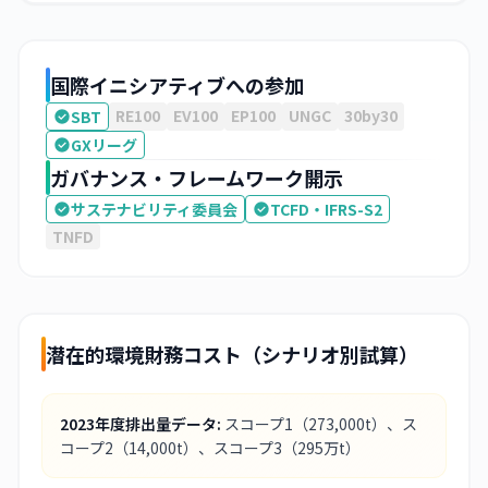
国際イニシアティブへの参加
RE100
EV100
EP100
UNGC
30by30
SBT
GXリーグ
ガバナンス・フレームワーク開示
サステナビリティ委員会
TCFD・IFRS-S2
TNFD
潜在的環境財務コスト（シナリオ別試算）
2023
年度排出量データ:
スコープ1
（273,000t）
、ス
コープ2
（14,000t）
、スコープ3
（295万t）