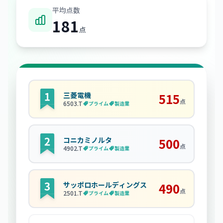
平均点数
181
点
三菱電機
515
点
6503
.T
プライム
製造業
コニカミノルタ
500
点
4902
.T
プライム
製造業
サッポロホールディングス
490
点
2501
.T
プライム
製造業