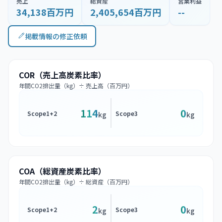
売上
総資産
営業利益
34,138百万円
2,405,654百万円
--
掲載情報の修正依頼
COR（売上高炭素比率）
年間CO2排出量（kg）÷ 売上高（百万円）
114
0
Scope1+2
Scope3
kg
kg
COA（総資産炭素比率）
年間CO2排出量（kg）÷ 総資産（百万円）
2
0
Scope1+2
Scope3
kg
kg