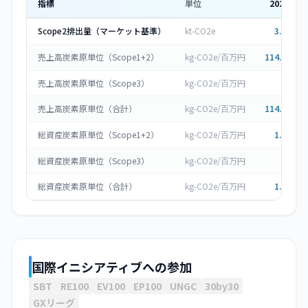
指標
単位
2023
年度
Scope2排出量（マーケット基準）
kt-CO2e
3.893
▼
売上高炭素原単位（Scope1+2）
kg-CO2e/百万円
114.037
▼
売上高炭素原単位（Scope3）
kg-CO2e/百万円
0
売上高炭素原単位（合計）
kg-CO2e/百万円
114.037
▼
総資産炭素原単位（Scope1+2）
kg-CO2e/百万円
1.618
▼
総資産炭素原単位（Scope3）
kg-CO2e/百万円
0
総資産炭素原単位（合計）
kg-CO2e/百万円
1.618
▼
国際イニシアティブへの参加
SBT
RE100
EV100
EP100
UNGC
30by30
GXリーグ