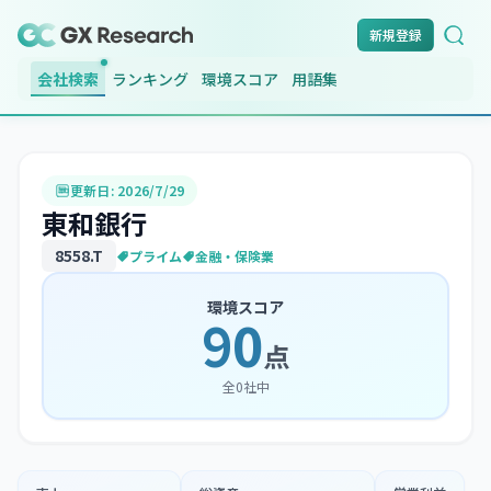
新規登録
会社検索
ランキング
環境スコア
用語集
更新日:
2026/7/29
東和銀行
8558
.T
プライム
金融・保険業
環境スコア
90
点
全
0
社中