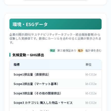
環境・ESGデータ
企業の開示資料(サステナビリティデータブック・統合報告書等)から
収集した実績値です。数値にカーソルを合わせると出典が表示されま
す。
保証
第三者保証あり
推計
推計値を含む
気候変動・GHG排出
指標
単位
Scope1排出量（直接排出）
kt-CO2e
Scope2排出量（マーケット基準）
kt-CO2e
Scope3排出量（その他の間接排出）
kt-CO2e
Scope3 カテゴリ1: 購入した物品・サービス
kt-CO2e