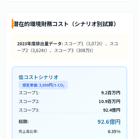
潜在的環境財務コスト（シナリオ別試算）
2023
年度排出量データ:
スコープ1
（3,072t）
、スコ
ープ2
（3,624t）
、スコープ3
（308万t）
低コストシナリオ
想定単価:
3,000
円/t-CO₂
スコープ1:
9.2百万円
スコープ2:
10.9百万円
スコープ3:
92.4億円
92.6億円
総額:
0.35%
売上高比率: