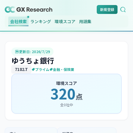
新規登録
会社検索
ランキング
環境スコア
用語集
更新日:
2026/7/29
ゆうちょ銀行
7182
.T
プライム
金融・保険業
環境スコア
320
点
全
0
社中