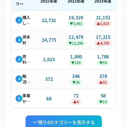
2021
年度
2022
年度
2023
年度
リー
19,329
21,152
購入
22,731
1
した
▼
3,402
▲
1,823
製
品・
12,479
17,215
資本
24,775
2
サー
財
▼
12,296
▲
4,736
ビス
1,840
1,786
燃
2,023
3
料・
▼
183
▼
54
エネ
ルギ
346
378
輸
372
4
ー関
送・
▼
26
▲
32
連活
配送
動
（上
72
58
事業
68
5
流）
から
▲
4
▼
14
発生
する
廃棄
残り
4
カテゴリーを表示する
物