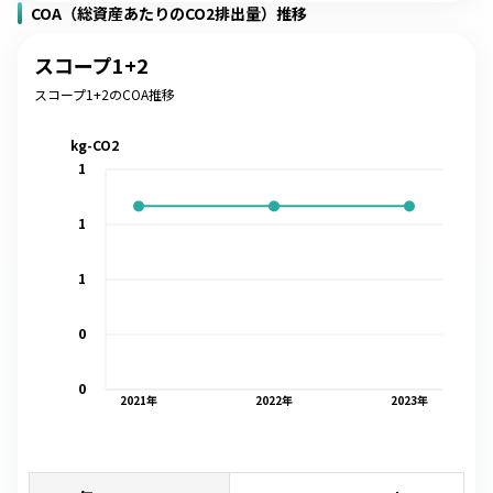
COA（総資産あたりのCO2排出量）推移
スコープ1+2
スコープ1+2のCOA推移
kg-CO2
1
1
1
0
0
2021
年
2022
年
2023
年