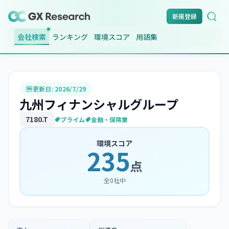
新規登録
会社検索
ランキング
環境スコア
用語集
更新日:
2026/7/29
九州フィナンシャルグループ
7180
.T
プライム
金融・保険業
環境スコア
235
点
全
0
社中