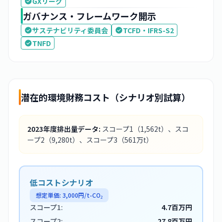
GXリーグ
ガバナンス・フレームワーク開示
サステナビリティ委員会
TCFD・IFRS-S2
TNFD
潜在的環境財務コスト（シナリオ別試算）
2023
年度排出量データ:
スコープ1
（1,562t）
、スコ
ープ2
（9,280t）
、スコープ3
（561万t）
低コストシナリオ
想定単価:
3,000
円/t-CO₂
スコープ1:
4.7百万円
スコープ2:
27.8百万円