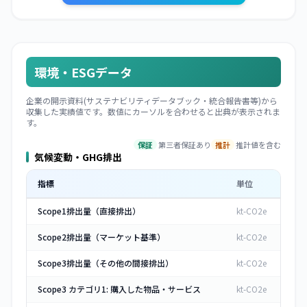
環境・ESGデータ
企業の開示資料(サステナビリティデータブック・統合報告書等)から
収集した実績値です。数値にカーソルを合わせると出典が表示されま
す。
保証
第三者保証あり
推計
推計値を含む
気候変動・GHG排出
指標
単位
Scope1排出量（直接排出）
kt-CO2e
Scope2排出量（マーケット基準）
kt-CO2e
Scope3排出量（その他の間接排出）
kt-CO2e
Scope3 カテゴリ1: 購入した物品・サービス
kt-CO2e