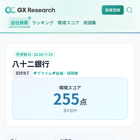
新規登録
会社検索
ランキング
環境スコア
用語集
更新日:
2026/7/29
八十二銀行
8359
.T
プライム
金融・保険業
環境スコア
255
点
全
0
社中