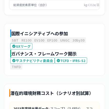
総資産炭素原単位（合計）
kg-CO2e/百万円
国際イニシアティブへの参加
SBT
RE100
EV100
EP100
UNGC
30by30
GXリーグ
ガバナンス・フレームワーク開示
サステナビリティ委員会
TCFD・IFRS-S2
TNFD
潜在的環境財務コスト（シナリオ別試算）
2023
年度排出量データ:
スコープ1
（3,485t）
、スコ