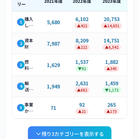
2021
年度
2022
年度
2023
年度
リー
6,102
20,753
購入
5,680
1
した
▲
422
▲
14,651
製
品・
8,209
14,751
資本
7,987
2
サー
財
▲
222
▲
6,542
ビス
1,537
1,882
燃
1,629
3
料・
▼
92
▲
345
エネ
ルギ
2,631
1,459
輸
1,949
4
ー関
送・
▲
682
▼
1,172
連活
配送
動
（上
92
265
事業
71
5
流）
から
▲
21
▲
173
発生
する
廃棄
残り
3
カテゴリーを表示する
物