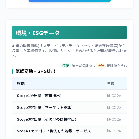
環境・ESGデータ
企業の開示資料(サステナビリティデータブック・統合報告書等)から
収集した実績値です。数値にカーソルを合わせると出典が表示されま
す。
保証
第三者保証あり
推計
推計値を含む
気候変動・GHG排出
指標
単位
Scope1排出量（直接排出）
kt-CO2e
Scope2排出量（マーケット基準）
kt-CO2e
Scope3排出量（その他の間接排出）
kt-CO2e
Scope3 カテゴリ1: 購入した物品・サービス
kt-CO2e