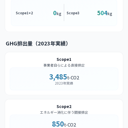
0
504
Scope1+2
Scope3
kg
kg
GHG排出量（2023年実績）
Scope1
事業者自らによる直接排出
3,485
t-CO2
2023年実績
Scope2
エネルギー消化に伴う間接排出
850
t-CO2